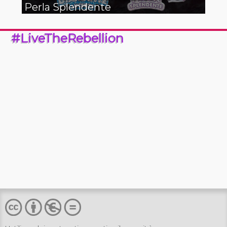
Perla Splendente
#LiveTheRebellion