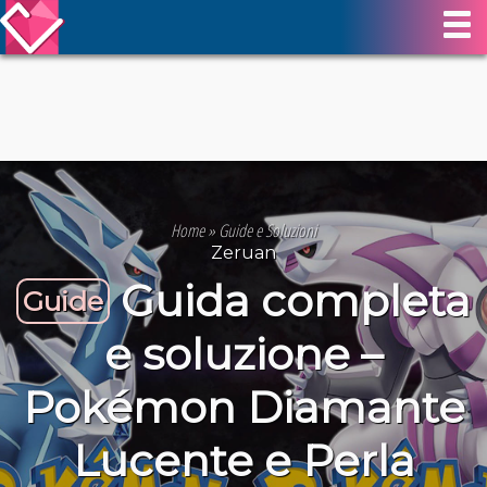
Home
»
Guide e Soluzioni
Zeruan
Guida completa
Guide
e soluzione –
Pokémon Diamante
Lucente e Perla