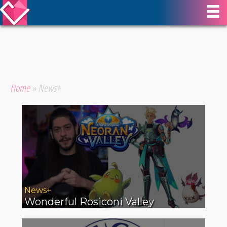
Home
»
News+
News+
Wonderful Rosiconi Valley