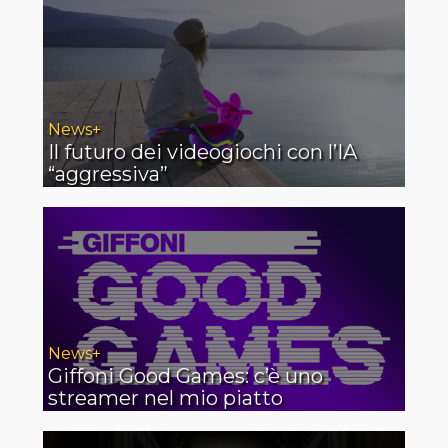
News+
Il futuro dei videogiochi con l’IA
“aggressiva”
News+
Giffoni Good Games: c’è uno
streamer nel mio piatto