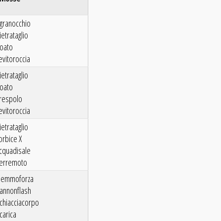
granocchio
ietrataglio
oato
evitoroccia
ietrataglio
oato
respolo
evitoroccia
ietrataglio
orbice X
cquadisale
erremoto
Gemmoforza
annonflash
chiacciacorpo
carica