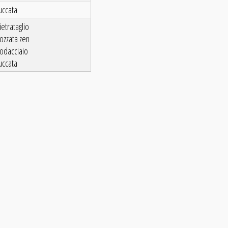
uccata
ietrataglio
ozzata zen
odacciaio
uccata