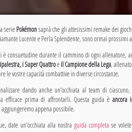
la serie
Pokémon
saprà che gli attesissimi remake dei gioch
amante Lucente e Perla Splendente, sono ormai prossimi all
è consuetudine durante il cammino di ogni allenatore, anch
palestra, i Super Quattro
e
il Campione della Lega
, allenat
are le vostre capacità combattive in diverse circostanze.
nalizzare dando anche un’occhiata al team di ciascuno,
a efficace prima di affrontarli. Questa guida è
ancora i
e aggiungeremo appena possibile.
e, date un’occhiata alla nostra
guida completa
se volete 