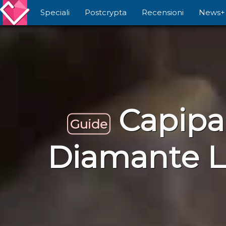
Speciali
Postcrypta
Recensioni
News+
Capipa
Guide
Diamante L