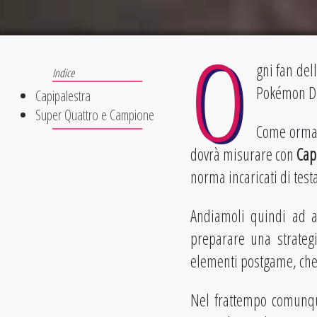
O
gni fan del
Pokémon Di
Capipalestra
Super Quattro e Campione
Come ormai 
dovrà misurare con
Capi
norma incaricati di test
Andiamoli quindi ad a
preparare una strategi
elementi postgame, ch
Nel frattempo comunqu