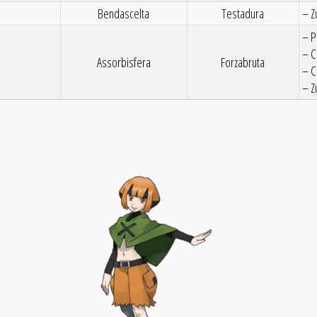
Bendascelta
Testadura
– Z
– P
– C
Assorbisfera
Forzabruta
– C
– Z