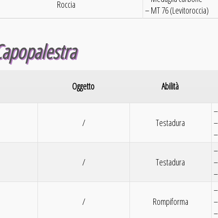
Roccia
– MT 76 (Levitoroccia)
Capopalestra
Oggetto
Abilità
–
/
Testadura
–
–
–
/
Testadura
–
–
–
/
Rompiforma
–
–