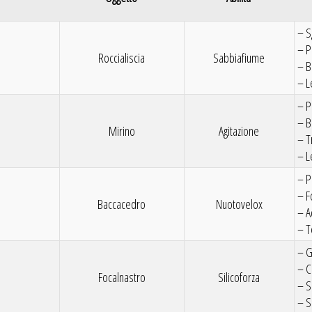
– S
– P
Roccialiscia
Sabbiafiume
– B
– L
– P
– B
Mirino
Agitazione
– T
– L
– P
– F
Baccacedro
Nuotovelox
– A
– T
– 
– C
Focalnastro
Silicoforza
– S
– S