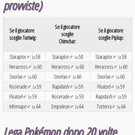
provviste)
Se il giocatore
Se il giocatore
Se il giocatore
sceglie
sceglie Turtwig:
sceglie Piplup:
Chimchar:
Staraptor♂
58
Staraptor♂
58
Staraptor♂
58
Lv.
Lv.
Lv.
Heracross♂
60
Heracross♂
60
Heracross♂
60
Lv.
Lv.
Lv.
Snorlax♂
60
Snorlax♂
60
Snorlax♂
60
Lv.
Lv.
Lv.
Roserade♂
59
Rapidash♂
59
Floatzel♂
59
Lv.
Lv.
Lv.
Floatzel♂
59
Roserade♂
59
Rapidash♂
59
Lv.
Lv.
Lv.
Infernape♂
64
Empoleon♂
64
Torterra♂
64
Lv.
Lv.
Lv.
Lega Pokémon dopo 20 volte