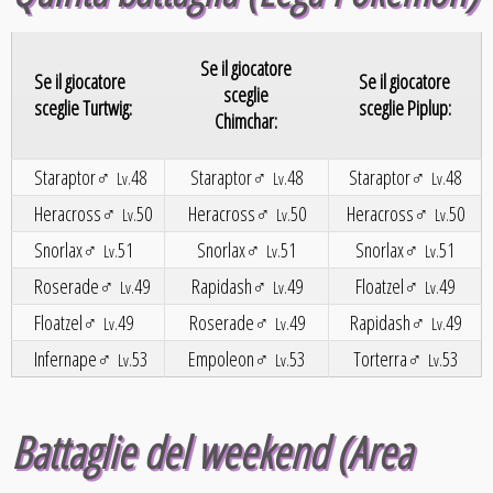
Se il giocatore
Se il giocatore
Se il giocatore
sceglie
sceglie Turtwig:
sceglie Piplup:
Chimchar:
Staraptor♂
48
Staraptor♂
48
Staraptor♂
48
Lv.
Lv.
Lv.
Heracross♂
50
Heracross♂
50
Heracross♂
50
Lv.
Lv.
Lv.
Snorlax♂
51
Snorlax♂
51
Snorlax♂
51
Lv.
Lv.
Lv.
Roserade♂
49
Rapidash♂
49
Floatzel♂
49
Lv.
Lv.
Lv.
Floatzel♂
49
Roserade♂
49
Rapidash♂
49
Lv.
Lv.
Lv.
Infernape♂
53
Empoleon♂
53
Torterra♂
53
Lv.
Lv.
Lv.
Battaglie del weekend (Area