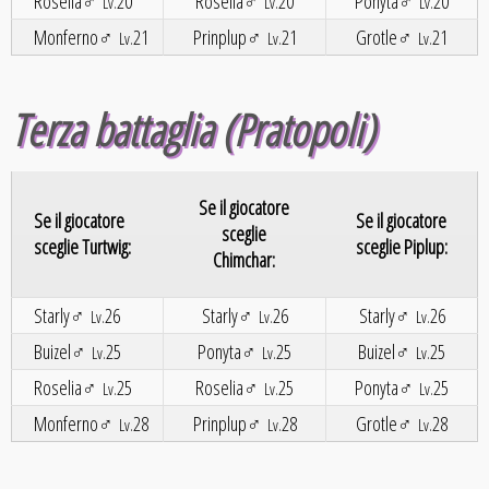
Roselia♂
20
Roselia♂
20
Ponyta♂
20
Lv.
Lv.
Lv.
Monferno♂
21
Prinplup♂
21
Grotle♂
21
Lv.
Lv.
Lv.
Terza battaglia (Pratopoli)
Se il giocatore
Se il giocatore
Se il giocatore
sceglie
sceglie Turtwig:
sceglie Piplup:
Chimchar:
Starly♂
26
Starly♂
26
Starly♂
26
Lv.
Lv.
Lv.
Buizel♂
25
Ponyta♂
25
Buizel♂
25
Lv.
Lv.
Lv.
Roselia♂
25
Roselia♂
25
Ponyta♂
25
Lv.
Lv.
Lv.
Monferno♂
28
Prinplup♂
28
Grotle♂
28
Lv.
Lv.
Lv.