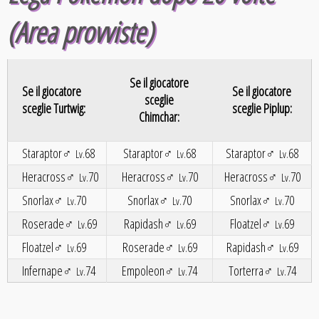
(Area provviste)
Se il giocatore
Se il giocatore
Se il giocatore
sceglie
sceglie Turtwig:
sceglie Piplup:
Chimchar:
Staraptor♂
68
Staraptor♂
68
Staraptor♂
68
Lv.
Lv.
Lv.
Heracross♂
70
Heracross♂
70
Heracross♂
70
Lv.
Lv.
Lv.
Snorlax♂
70
Snorlax♂
70
Snorlax♂
70
Lv.
Lv.
Lv.
Roserade♂
69
Rapidash♂
69
Floatzel♂
69
Lv.
Lv.
Lv.
Floatzel♂
69
Roserade♂
69
Rapidash♂
69
Lv.
Lv.
Lv.
Infernape♂
74
Empoleon♂
74
Torterra♂
74
Lv.
Lv.
Lv.