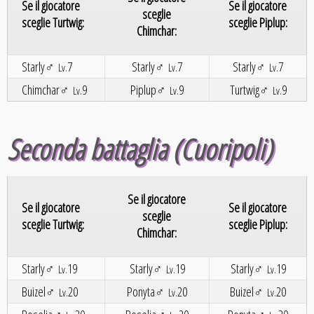
Se il giocatore
Se il giocatore
sceglie
sceglie Turtwig:
sceglie Piplup:
Chimchar:
Starly♂
7
Starly♂
7
Starly♂
7
Lv.
Lv.
Lv.
Chimchar♂
9
Piplup♂
9
Turtwig♂
9
Lv.
Lv.
Lv.
Seconda battaglia (Cuoripoli)
Se il giocatore
Se il giocatore
Se il giocatore
sceglie
sceglie Turtwig:
sceglie Piplup:
Chimchar:
Starly♂
19
Starly♂
19
Starly♂
19
Lv.
Lv.
Lv.
Buizel♂
20
Ponyta♂
20
Buizel♂
20
Lv.
Lv.
Lv.