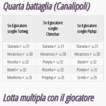
Quarta battaglia (Canalipoli)
Se il giocatore
Se il giocatore
Se il giocatore
sceglie
sceglie Turtwig:
sceglie Piplup:
Chimchar:
Staravia♂
31
Staravia♂
31
Staravia♂
31
Lv.
Lv.
Lv.
Heracross♂
30
Heracross♂
30
Heracross♂
30
Lv.
Lv.
Lv.
Roselia♂
32
Ponyta♂
32
Buizel♂
32
Lv.
Lv.
Lv.
Buizel♂
32
Roselia♂
32
Ponyta♂
32
Lv.
Lv.
Lv.
Monferno♂
35
Prinplup♂
35
Grotle♂
35
Lv.
Lv.
Lv.
Lotta multipla con il giocatore