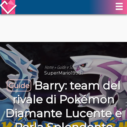
Home
»
Guide e Soluzioni
SuperMario19981
Barry: team del
Guide
rivale di Pokémon
Diamante Lucente e