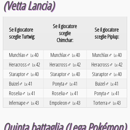
(Vetta Lancia)
Se il giocatore
Se il giocatore
Se il giocatore
sceglie
sceglie Turtwig:
sceglie Piplup:
Chimchar:
Munchlax♂
40
Munchlax♂
40
Munchlax♂
40
Lv.
Lv.
Lv.
Heracross♂
42
Heracross♂
42
Heracross♂
42
Lv.
Lv.
Lv.
Staraptor♂
40
Staraptor♂
40
Staraptor♂
40
Lv.
Lv.
Lv.
Buizel♂
41
Ponyta♂
41
Buizel♂
41
Lv.
Lv.
Lv.
Roselia♂
41
Roselia♂
41
Ponyta♂
41
Lv.
Lv.
Lv.
Infernape♂
43
Empoleon♂
43
Torterra♂
43
Lv.
Lv.
Lv.
Quinta battaglia (Lega Pokémon)