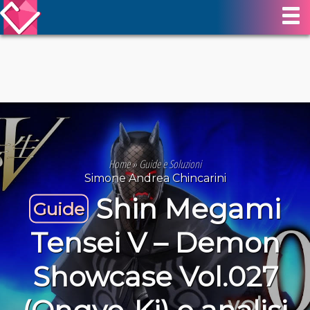
Home
»
Guide e Soluzioni
Simone Andrea Chincarini
Shin Megami
Guide
Tensei V – Demon
Showcase Vol.027