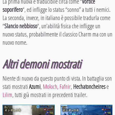
La prima nuova è traducibile circa come “
Vortice
soporifero
“, ed infligge lo status “sonno” a tutti i nemici.
La seconda, invece, in italiano è possibile tradurla come
“
Slancio nebbioso
“, un’abilità fisica che infligge un
nuovo status, probabilmente il classico Charm ma con un
nuovo nome.
Altri demoni mostrati
Niente di nuovo da questo punto di vista. In battaglia son
stati mostrati
Azumi
,
Moloch
,
Fafnir
,
Hechatoncheires
e
Lilim
, tutti già mostrati in precedenti trailer.