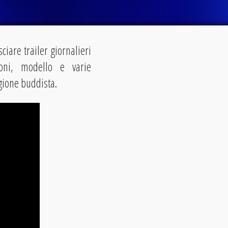
sciare trailer giornalieri
oni, modello e varie
igione buddista.