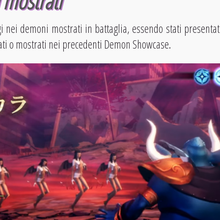
 mostrati
 nei demoni mostrati in battaglia, essendo stati presentat
ciati o mostrati nei precedenti Demon Showcase.