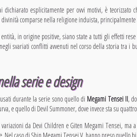
 dichiarato esplicitamente per ovvi motivi, è teorizzato 
 divinità comparse nella religione induista, principalmente
entità, in origine positive, siano state a tutti gli effetti re
egli svariati conflitti avvenuti nel corso della storia tra i b
nella serie e design
 usati durante la serie sono quello di
Megami Tensei II
, d
va, e quello di Devil Summoner, dove invece sta su quattr
e variazioni da Devi Children e Giten Megami Tensei, ma a
ue. Nel caso di Shin Megami Tensei V, hanno preso quello b