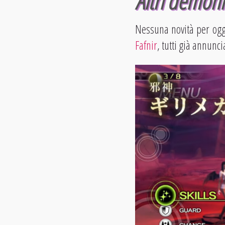
Altri demoni
Nessuna novità per oggi
Fafnir
, tutti già annun