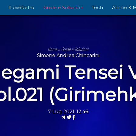
ILoveRetro
Guide e Soluzioni
Tech
Anime & 
Home
»
Guide e Soluzioni
Simone Andrea Chincarini
Megami Tensei 
.021 (Girimehka
7 Lug 2021, 12:46