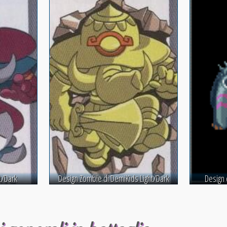
t/Dark
Design Zombie di DemiKids Light/Dark
Design 