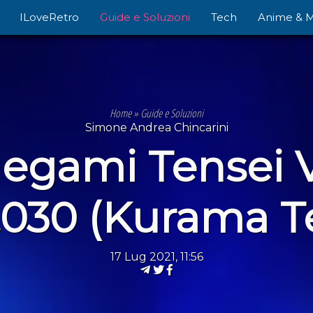
ILoveRetro
Guide e Soluzioni
Tech
Anime & 
Home
»
Guide e Soluzioni
Simone Andrea Chincarini
Megami Tensei 
030 (Kurama Te
17 Lug 2021, 11:56