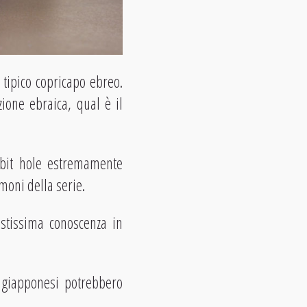
l tipico copricapo ebreo.
zione ebraica, qual è il
bbit hole estremamente
moni della serie.
astissima conoscenza in
i giapponesi potrebbero