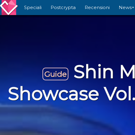
Speciali
Postcrypta
Recensioni
News+
Shin 
Guide
Showcase Vol.