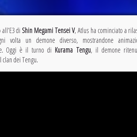
 all’E3 di
Shin Megami Tensei V
, Atlus ha cominciato a rila
gni volta un demone diverso, mostrandone animazi
che. Oggi è il turno di
Kurama Tengu
, il demone riten
el clan dei Tengu.