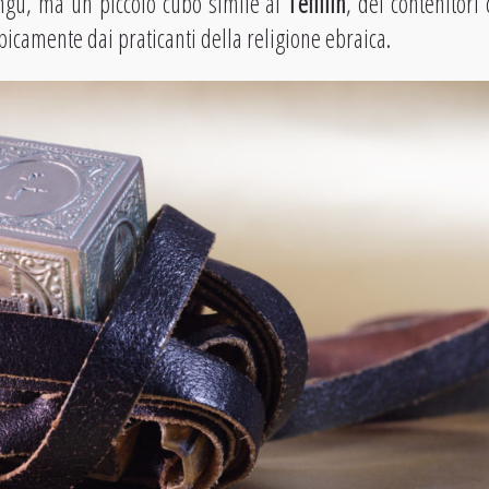
ngu, ma un piccolo cubo simile ai
Teffilin
, dei contenitori
ipicamente dai praticanti della religione ebraica.