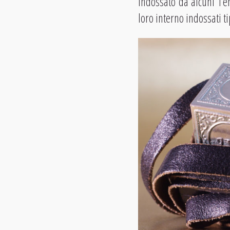
indossato da alcuni Te
loro interno indossati t