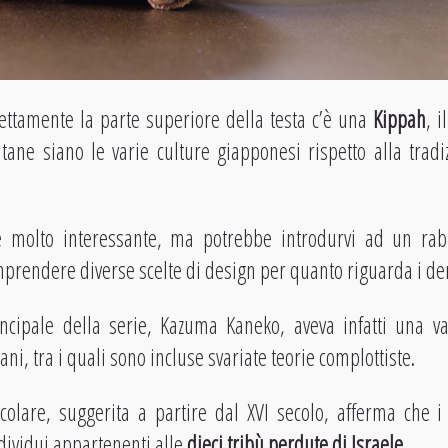
ettamente la parte superiore della testa c’è una
Kippah
, i
ane siano le varie culture giapponesi rispetto alla tradi
è molto interessante, ma potrebbe introdurvi ad un ra
mprendere diverse scelte di design per quanto riguarda i de
principale della serie, Kazuma Kaneko, aveva infatti una v
ni, tra i quali sono incluse svariate teorie complottiste.
colare, suggerita a partire dal XVI secolo, afferma che 
dividui appartenenti alle
dieci tribù perdute di Israele
.