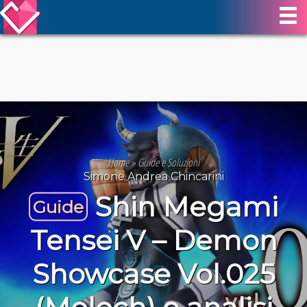
Home
»
Guide e Soluzioni
Simone Andrea Chincarini
Shin Megami
Guide
Tensei V – Demon
Showcase Vol.025