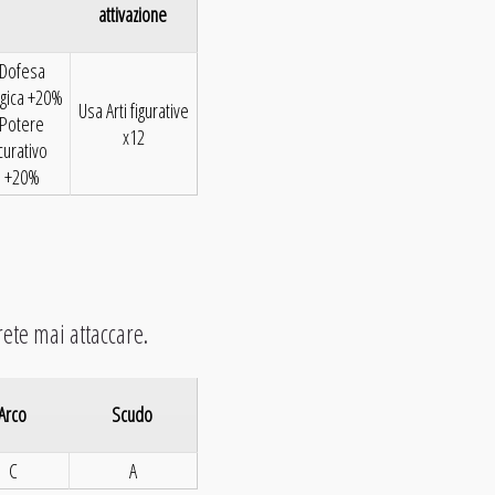
attivazione
Dofesa
gica +20%
Usa Arti figurative
Potere
x12
curativo
+20%
ete mai attaccare.
Arco
Scudo
C
A