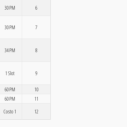
30 PM
6
30 PM
7
34 PM
8
1 Slot
9
60 PM
10
60 PM
11
Costo 1
12