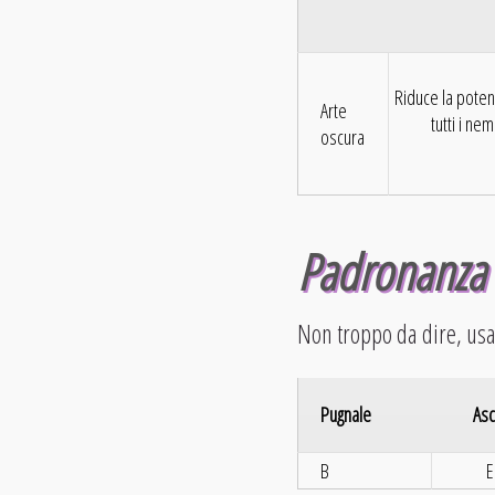
Riduce la potenz
Arte
tutti i nem
oscura
Padronanza 
Non troppo da dire, usat
Pugnale
Asc
B
E