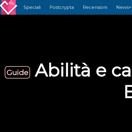
Speciali
Postcrypta
Recensioni
News+
Abilità e c
Guide
B