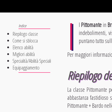
I
l
Pittomante
in
Br
indebolimenti, vi
Riepilogo classe
puntano tutto sull
Come si sblocca
Elenco abilità
Per maggiori informazion
Migliori abilità
Specialità/Abilità Speciali
Equipaggiamento
Riepilogo de
La classe Pittomante p
abbastanza fastidioso 
Pittomante + Bardo nell