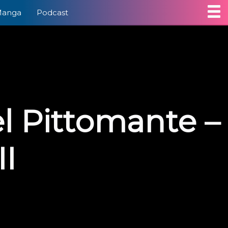
Manga
Podcast
el Pittomante –
II