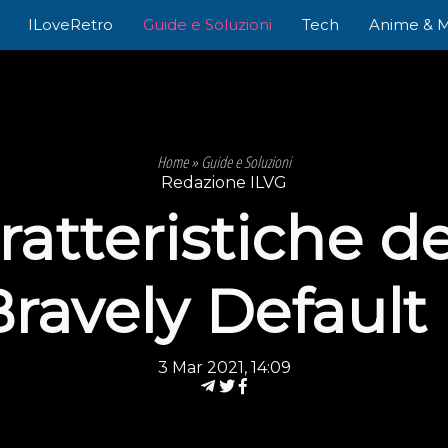
ILoveRetro
Guide e Soluzioni
Tech
Anime & 
Home
»
Guide e Soluzioni
Redazione ILVG
aratteristiche d
ravely Default 
3 Mar 2021, 14:09