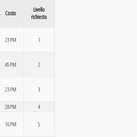
Livello
Costo
richiesto
23 PM
1
45 PM
2
23 PM
3
28 PM
4
16 PM
5