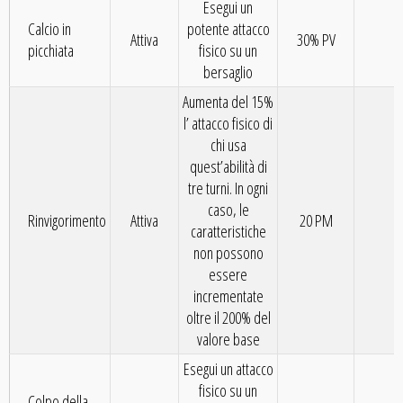
Esegui un
Calcio in
potente attacco
Attiva
30% PV
7
picchiata
fisico su un
bersaglio
Aumenta del 15%
l’ attacco fisico di
chi usa
quest’abilità di
tre turni. In ogni
caso, le
Rinvigorimento
Attiva
20 PM
8
caratteristiche
non possono
essere
incrementate
oltre il 200% del
valore base
Esegui un attacco
fisico su un
Colpo della