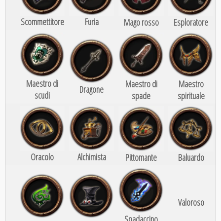
Scommettitore
Furia
Mago rosso
Esploratore
Maestro di
Maestro di
Maestro
Dragone
scudi
spade
spirituale
Oracolo
Alchimista
Pittomante
Baluardo
Valoroso
Spadaccino