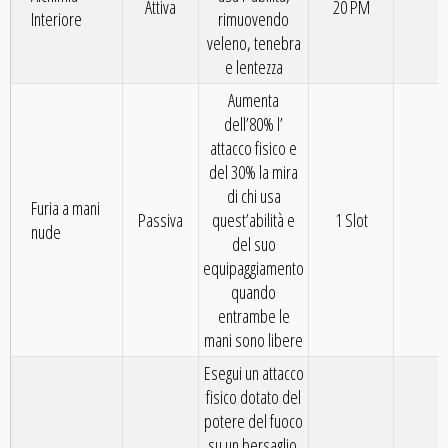
Attiva
20 PM
2
Interiore
rimuovendo
veleno, tenebra
e lentezza
Aumenta
dell’80% l’
attacco fisico e
del 30% la mira
di chi usa
Furia a mani
Passiva
quest’abilità e
1 Slot
3
nude
del suo
equipaggiamento
quando
entrambe le
mani sono libere
Esegui un attacco
fisico dotato del
potere del fuoco
su un bersaglio.