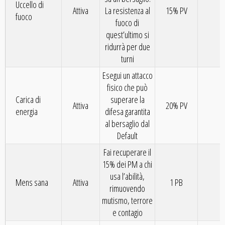
Uccello di
Attiva
La resistenza al
15% PV
4
fuoco
fuoco di
quest’ultimo si
ridurrà per due
turni
Esegui un attacco
fisico che può
Carica di
superare la
Attiva
20% PV
5
energia
difesa garantita
al bersaglio dal
Default
Fai recuperare il
15% dei PM a chi
usa l’abilità,
Mens sana
Attiva
1 PB
6
rimuovendo
mutismo, terrore
e contagio