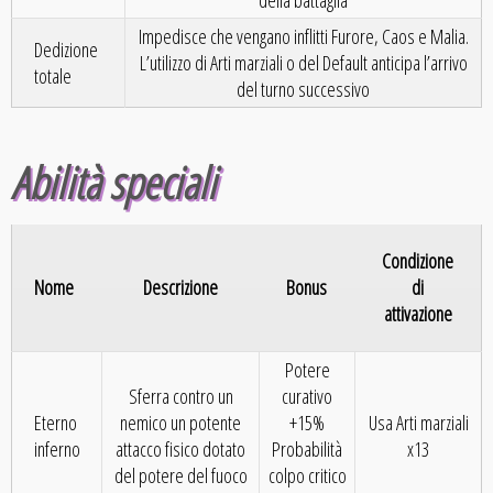
della battaglia
Impedisce che vengano inflitti Furore, Caos e Malia.
Dedizione
L’utilizzo di Arti marziali o del Default anticipa l’arrivo
totale
del turno successivo
Abilità speciali
Condizione
Nome
Descrizione
Bonus
di
attivazione
Potere
Sferra contro un
curativo
Eterno
nemico un potente
+15%
Usa Arti marziali
inferno
attacco fisico dotato
Probabilità
x13
del potere del fuoco
colpo critico