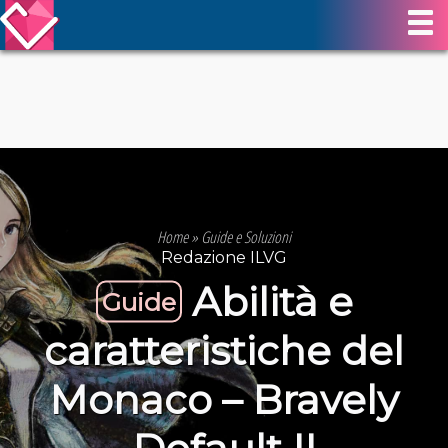
Home
»
Guide e Soluzioni
Redazione ILVG
Abilità e
Guide
caratteristiche del
Monaco – Bravely