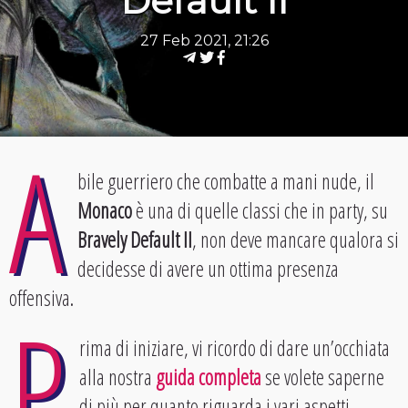
Default II
27 Feb 2021, 21:26
A
bile guerriero che combatte a mani nude, il
Monaco
è una di quelle classi che in party, su
Bravely Default II
, non deve mancare qualora si
decidesse di avere un ottima presenza
offensiva.
P
rima di iniziare, vi ricordo di dare un’occhiata
alla nostra
guida completa
se volete saperne
di più per quanto riguarda i vari aspetti