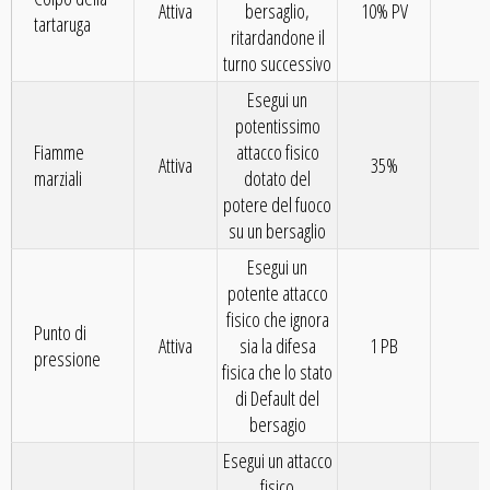
Attiva
bersaglio,
10% PV
9
tartaruga
ritardandone il
turno successivo
Esegui un
potentissimo
Fiamme
attacco fisico
Attiva
35%
1
marziali
dotato del
potere del fuoco
su un bersaglio
Esegui un
potente attacco
fisico che ignora
Punto di
Attiva
sia la difesa
1 PB
1
pressione
fisica che lo stato
di Default del
bersagio
Esegui un attacco
fisico