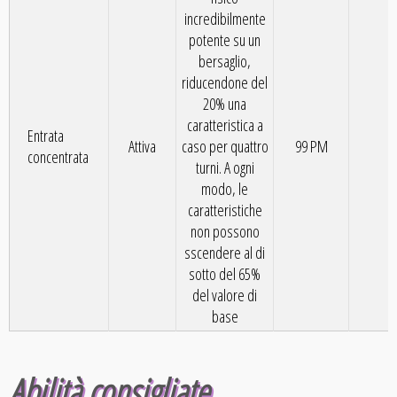
incredibilmente
potente su un
bersaglio,
riducendone del
20% una
caratteristica a
Entrata
Attiva
caso per quattro
99 PM
1
concentrata
turni. A ogni
modo, le
caratteristiche
non possono
sscendere al di
sotto del 65%
del valore di
base
Abilità consigliate