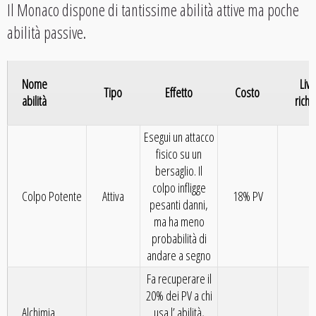
Il Monaco dispone di tantissime abilità attive ma poche
abilità passive.
Nome
Live
Tipo
Effetto
Costo
abilità
richi
Esegui un attacco
fisico su un
bersaglio. Il
colpo infligge
Colpo Potente
Attiva
18% PV
1
pesanti danni,
ma ha meno
probabilità di
andare a segno
Fa recuperare il
20% dei PV a chi
Alchimia
usa l’ abilità,