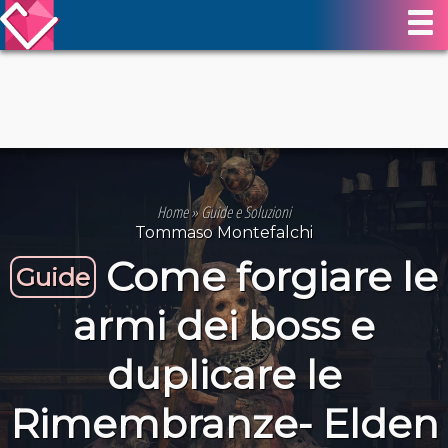
Home
»
Guide e Soluzioni
Tommaso Montefalchi
Come forgiare le
Guide
armi dei boss e
duplicare le
Rimembranze- Elden