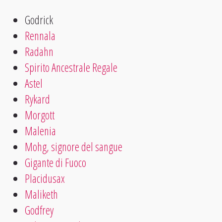
Godrick
Rennala
Radahn
Spirito Ancestrale Regale
Astel
Rykard
Morgott
Malenia
Mohg, signore del sangue
Gigante di Fuoco
Placidusax
Maliketh
Godfrey