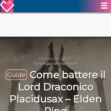
Home
»
Guide e Soluzioni
Tommaso Montefalchi
Come battere il
Guide
Lord Draconico
Placidusax – Elden