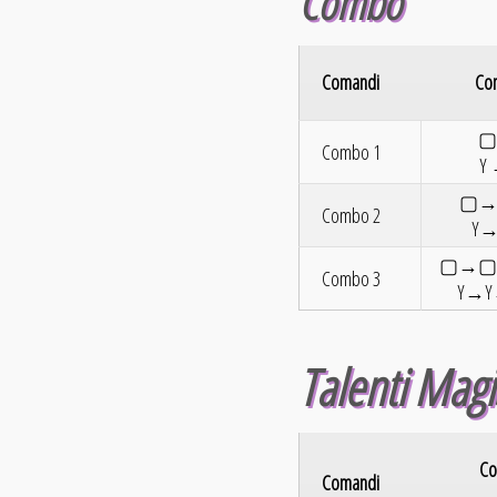
Combo
Comandi
Com
▢
Combo 1
Y 
▢→
Combo 2
Y→
▢→▢→
Combo 3
Y→Y→
Talenti Magi
Co
Comandi