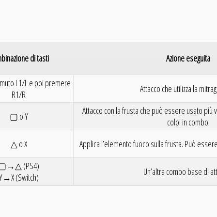
inazione di tasti
Azione eseguita
muto L1/L e poi premere
Attacco che utilizza la mitragl
R1/R
Attacco con la frusta che può essere usato più v
▢ o Y
colpi in combo.
△ o X
Applica l’elemento fuoco sulla frusta. Può essere 
▢→△ (PS4)
Un’altra combo base di att
Y→X (Switch)