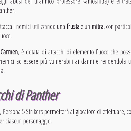
agli abusi del tirannico professore Kamoshida) è entrat
anther.
ttacca i nemici utilizzando una
frusta
e un
mitra
, con partico
Fuoco.
,
Carmen
, è dotata di attacchi di elemento Fuoco che poss
 nemici ad essere più vulnerabili ai danni e rendendola
a.
acchi di Panther
, Persona 5 Strikers permetterà al giocatore di effettuare, co
er ciascun personaggio.