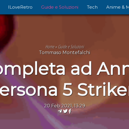
ILoveRetro
Guide e Soluzioni
Tech
Anime & 
Home
»
Guide e Soluzioni
Tommaso Montefalchi
ompleta ad Ann
ersona 5 Strike
20 Feb 2021, 13:29