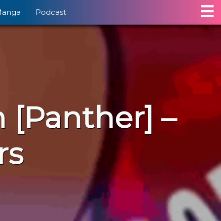
Manga
Podcast
 [Panther] –
rs