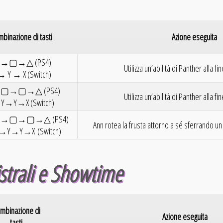
binazione di tasti
Azione eseguita
→▢→△ (PS4)
Utilizza un’abilità di Panther alla f
→ Y → X (Switch)
▢→▢→△ (PS4)
Utilizza un’abilità di Panther alla f
Y→Y→X (Switch)
▢→▢→△ (PS4)
Ann rotea la frusta attorno a sé sferrando un
Y→Y→X (Switch)
strali e Showtime
mbinazione di
Azione eseguita
tasti