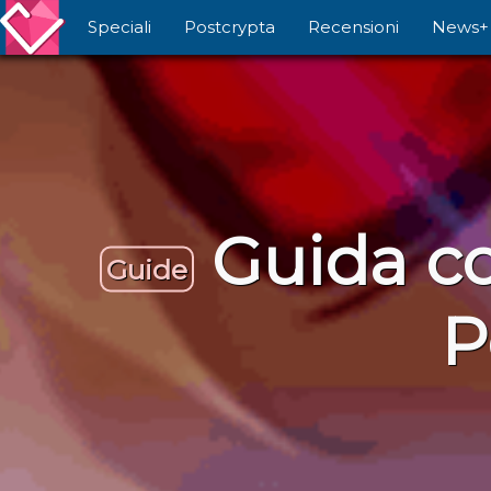
Speciali
Postcrypta
Recensioni
News+
Guida c
Guide
P