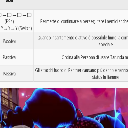
▢→▢→▢→▢
(PS4)
Permette di continuare a perseguitare i nemici anch
→Y→Y (Switch)
Quando Incantamento è attivo è possibile finire la co
Passiva
speciale.
Passiva
Ordina alla Persona di usare Tarunda m
Gli attacchi fuoco di Panther causano più danno e hanno p
Passiva
status In fiamme.