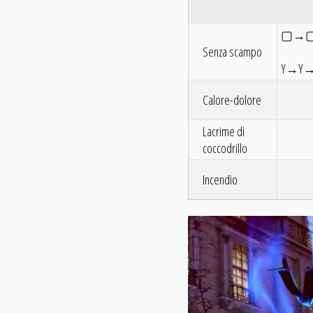
▢→
Senza scampo
Y→Y→Y
Calore-dolore
Lacrime di
coccodrillo
Incendio