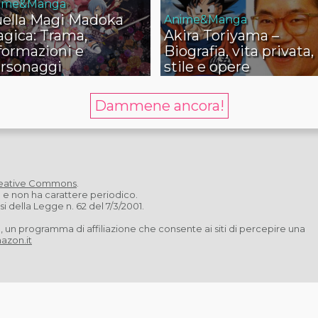
ime&Manga
ella Magi Madoka
Anime&Manga
gica: Trama,
Akira Toriyama –
formazioni e
Biografia, vita privata,
rsonaggi
stile e opere
Dammene ancora!
eative Commons
.
a e non ha carattere periodico.
 della Legge n. 62 del 7/3/2001.
n programma di affiliazione che consente ai siti di percepire una
azon.it