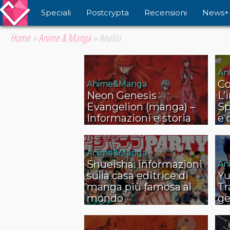
Speciali
Postcrypta
Recensioni
News+
Home
»
Anime & Manga
»
Analisi
An
Co
Anime&Manga
Neon Genesis
L’
Evangelion (manga) –
Sp
Informazioni e storia
e 
Anime&Manga
Shueisha: informazioni
An
sulla casa editrice di
Yu
manga più famosa al
Tr
mondo
ge