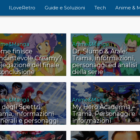
ILoveRetro
Guide e Soluzioni
Tech
Anime & 
ime&Manga
Anime&Manga
me finisce
Dr. Slump & Arale:
incantevole Creamy?
Trama, informazioni,
iegazione del finale
personaggi ed analisi
conclusione
della serie
ime&Manga
Anime&Manga
 degli Spettri:
My Hero Academia –
ama, informazioni
Trama, Personaggi e
nerali e personaggi
informazioni