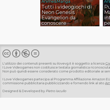
Anime&Manga
An
Tutti i videogiochi di
Pu
Neon Genesis
Ma
Evangelion da
in
conoscere
pe
L'utilizzo dei contenuti presenti su
ilovevg.it
è soggetto a licenza
Cr
I Love Videogames non costituisce testata giornalistica riconosciut
Non può quindi essere considerato come prodotto editoriale ai sensi
I Love Videogames partecipa al Programma Affiliazione Amazon EU, u
commissione pubblicitaria pubblicizzando e fornendo link al sito
Am
Designed & Developed by
Pietro Iacullo