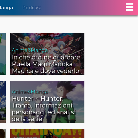
Manga
Podcast
Anime&Manga
In che ordine guardare
Puella Magi Madoka
Magica e dove vederlo
Anime&Manga
Hunter × Hunter:
Trama, informazioni,
personaggi ed analisi
della serie