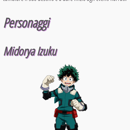
Personaggi
Midorya Izuku