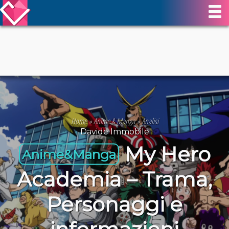
Home
»
Anime & Manga
»
Analisi
Davide Immobile
My Hero
Anime&Manga
Academia – Trama,
Personaggi e