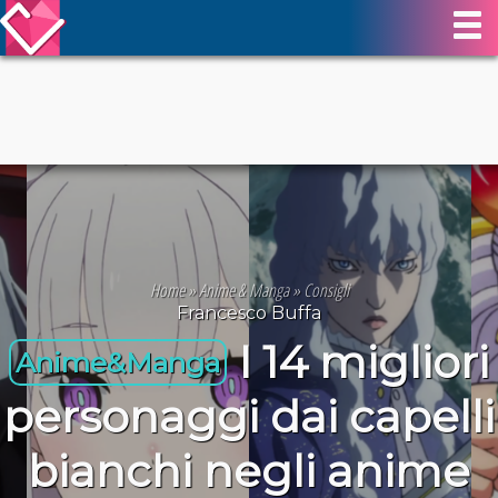
Home
»
Anime & Manga
»
Consigli
Francesco Buffa
I 14 migliori
Anime&Manga
personaggi dai capelli
bianchi negli anime