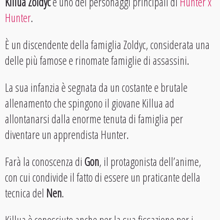
Killua Zoldyc
è uno dei personaggi principali di
Hunter x
Hunter
.
È un discendente della famiglia Zoldyc, considerata una
delle più famose e rinomate famiglie di assassini.
La sua infanzia è segnata da un costante e brutale
allenamento che spingono il giovane Killua ad
allontanarsi dalla enorme tenuta di famiglia per
diventare un apprendista Hunter.
Farà la conoscenza di
Gon
, il protagonista dell’anime,
con cui condivide il fatto di essere un praticante della
tecnica del
Nen
.
Killua è conosciuto anche per la sua fissazione per i