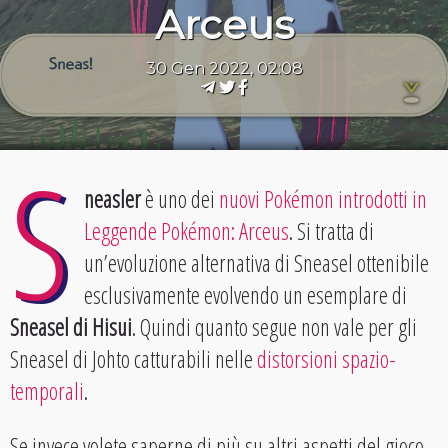
Arceus
30 Gen 2022, 02:08
S
neasler
è uno dei
nuovi Pokémon introdotti in
Leggende Pokémon: Arceus
. Si tratta di
un’evoluzione alternativa di Sneasel ottenibile
esclusivamente evolvendo un esemplare di
Sneasel di Hisui
. Quindi quanto segue non vale per gli
Sneasel di Johto catturabili nelle
distorsioni spazio-
temporali
.
Se invece volete saperne di più su altri aspetti del gioco,