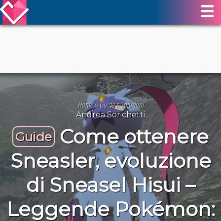
Home
»
Guide e Soluzioni
Andrea Sorichetti
Come ottenere
Guide
Sneasler, evoluzione
di Sneasel Hisui –
Leggende Pokémon: