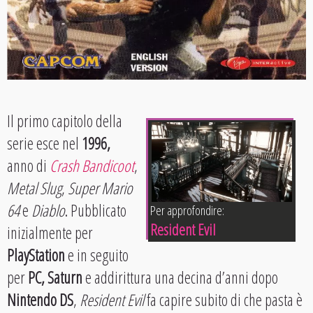
Il primo capitolo della
serie esce nel
1996,
anno di
Crash Bandicoot
,
Metal Slug
,
Super Mario
64
e
Diablo
. Pubblicato
Per approfondire:
Resident Evil
inizialmente per
PlayStation
e in seguito
per
PC, Saturn
e addirittura una decina d’anni dopo
Nintendo DS
,
Resident Evil
fa capire subito di che pasta è