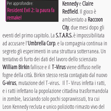
Kennedy
e
Claire
Per approfondire:
Resident Evil 2: la paura fa
Redfield
. Il gioco è
remake!
ambientato a
Raccoon
City
, due mesi dopo gli
eventi del primo capitolo. La
S.T.A.R.S.
è impossibilitata
ad accusare l’
Umbrella Corp
. e la compagnia continua in
segreto gli esperimenti in una struttura sotterranea. Un
tentativo di furto dei dati del lavoro dello scienziato
William Birkin
fallisce e il
T-Virus
viene diffuso nelle
fogne della città. Birkin stesso resta contagiato dal nuovo
G-virus
, mutazione del T-virus. Il T- Virus infetta i ratti,
e i ratti infettano la popolazione cittadina trasformandola
in zombie, lasciando solo pochi sopravvissuti, tra cui
Leon Kennedy recluta e unico poliziotto rimasto vivo del