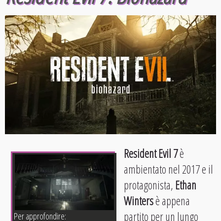
Resident Evil 7
è
ambientato nel 2017 e il
protagonista,
Ethan
Winters
è appena
partito per un lungo
Per approfondire: