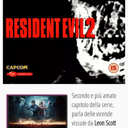
Secondo e più amato
capitolo della serie,
parla delle vicende
vissute da
Leon Scott