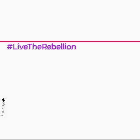
#LiveTheRebellion
Privacy