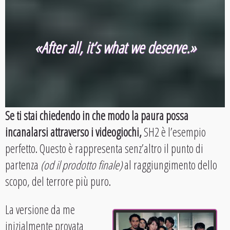
«After all, it’s what we deserve.»
Se ti stai chiedendo in che modo la paura possa
incanalarsi attraverso i videogiochi,
SH2 è l’esempio
perfetto. Questo è rappresenta senz’altro il punto di
partenza
(od il prodotto finale)
al raggiungimento dello
scopo, del terrore più puro.
La versione da me
inizialmente provata