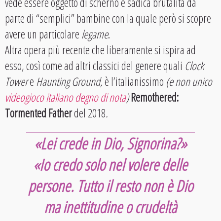
vede essere oggetto di scherno e sadica brutalità da
parte di “semplici” bambine con la quale però si scopre
avere un particolare
legame
.
Altra opera più recente che liberamente si ispira ad
esso, così come ad altri classici del genere quali
Clock
Tower
e
Haunting Ground,
è l’italianissimo
(e non unico
videogioco italiano degno di nota
)
Remothered:
Tormented Father
del 2018
.
«Lei crede in Dio, Signorina?»
«Io credo solo nel volere delle
persone. Tutto il resto non è Dio
ma inettitudine o crudeltà