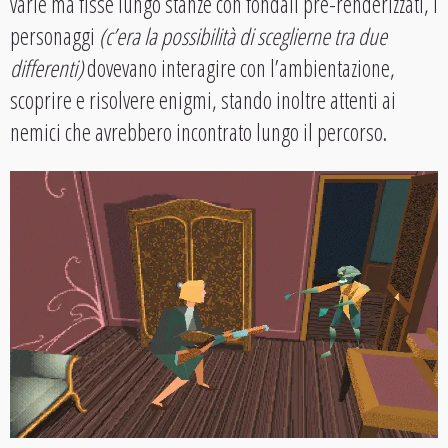
varie ma fisse lungo stanze con fondali pre-renderizzati, i
personaggi
(c’era la possibilità di sceglierne tra due
differenti)
dovevano interagire con l’ambientazione,
scoprire e risolvere enigmi, stando inoltre attenti ai
nemici che avrebbero incontrato lungo il percorso.