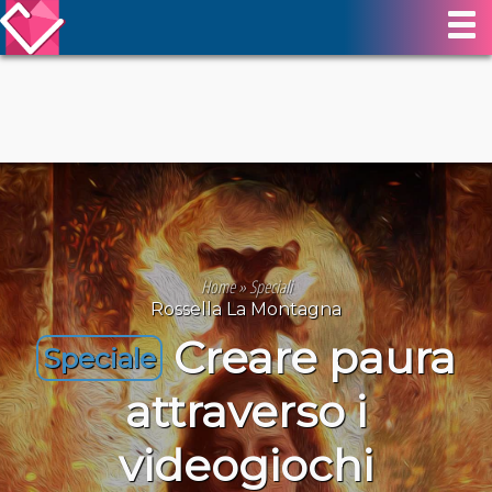
Home
»
Speciali
Rossella La Montagna
Creare paura
Speciale
attraverso i
videogiochi