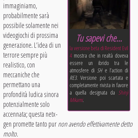
immaginiamo,
probabilmente sarà
possibile solamente nei
videogiochi di prossima
Tu sapevi che…
generazione. L’idea di un
la versione beta di Resident Evil
terrore sempre più
4
mostra che in realtà doveva
essere un ibrido tra le
realistico, con
atmosfere di
SH
e
l’action di
meccaniche che
RE3.
Versione poi scartata e
permettano una
completamente rivista in favore
a quella designata da
Shinji
profondità ludica sinora
Mikami
.
potenzialmente solo
accennata; questa netx-
gen promette tanto pur
non avendo effettivamente detto
molto.