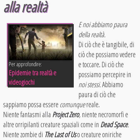
alla realtà
E noi abbiamo paura
della realtà.
Di ciò che è tangibile, di
ciò che possiamo vedere
e toccare. Di ciò che
Per approfondire:
Epidemie tra realtà e
possiamo percepire in
videogiochi
noi stessi.
Abbiamo
paura di ciò che
sappiamo possa essere
comunque
reale.
Niente fantasmi alla
Project Zero
,
niente necromorfi e
altre orripilanti creature spaziali come in
Dead Space
.
Niente zombie di
The Last of Us
o creature oniriche