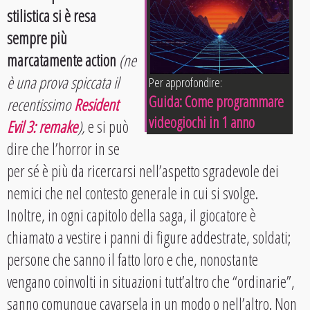
stilistica si è resa
sempre più
marcatamente action
(ne
è una prova spiccata il
Per approfondire:
Guida: Come programmare
recentissimo
Resident
videogiochi in 1 anno
Evil 3: remake
),
e si può
dire che l’horror in se
per sé è più da ricercarsi nell’aspetto sgradevole dei
nemici che nel contesto generale in cui si svolge.
Inoltre, in ogni capitolo della saga, il giocatore è
chiamato a vestire i panni di figure addestrate, soldati;
persone che sanno il fatto loro e che, nonostante
vengano coinvolti in situazioni tutt’altro che “ordinarie”,
sanno comunque cavarsela in un modo o nell’altro. Non