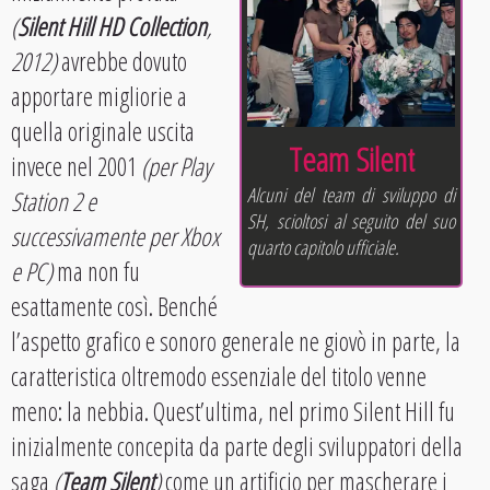
(
Silent Hill HD Collection
,
2012)
avrebbe dovuto
apportare migliorie a
quella originale uscita
Team Silent
invece nel 2001
(per Play
Alcuni del team di sviluppo di
Station 2 e
SH, scioltosi al seguito del suo
successivamente per Xbox
quarto capitolo ufficiale.
e PC)
ma non fu
esattamente così. Benché
l’aspetto grafico e sonoro generale ne giovò in parte, la
caratteristica oltremodo essenziale del titolo venne
meno: la nebbia. Quest’ultima, nel primo Silent Hill fu
inizialmente concepita da parte degli sviluppatori della
saga
(
Team Silent
)
come un artificio per mascherare i