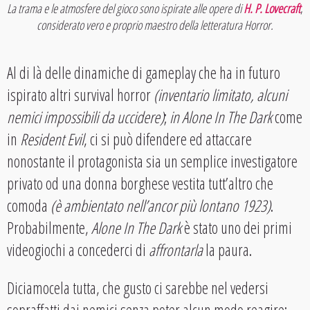
La trama e le atmosfere del gioco sono ispirate alle opere di
H. P. Lovecraft
,
considerato vero e proprio maestro della letteratura Horror.
Al di là delle dinamiche di gameplay che ha in futuro
ispirato altri survival horror
(inventario limitato, alcuni
nemici impossibili da uccidere)
;
in Alone In The Dark
come
in
Resident Evil
, ci si può difendere ed attaccare
nonostante il protagonista sia un semplice investigatore
privato od una donna borghese vestita tutt’altro che
comoda
(è ambientato nell’ancor più lontano 1923)
.
Probabilmente,
Alone In The Dark
è stato uno dei primi
videogiochi a concederci di
affrontarla
la paura.
Diciamocela tutta, che gusto ci sarebbe nel vedersi
sopraffatti dai nemici senza poter alcun modo reagire;