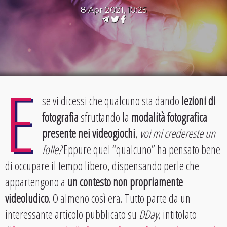
8 Apr 2021, 10:25
E
se vi dicessi che qualcuno sta dando
lezioni di
fotografia
sfruttando la
modalità fotografica
presente nei videogiochi
,
voi mi credereste un
folle?
Eppure quel “qualcuno” ha pensato bene
di occupare il tempo libero, dispensando perle che
appartengono a
un contesto non propriamente
videoludico
. O almeno così era. Tutto parte da un
interessante articolo pubblicato su
DDay
, intitolato