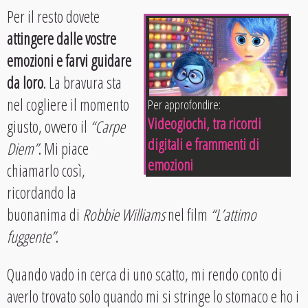
Per il resto dovete
attingere dalle vostre
emozioni e farvi guidare
da loro
. La bravura sta
nel cogliere il momento
Per approfondire:
Videogiochi, tra ricordi
giusto, ovvero il
“Carpe
digitali e frammenti di
Diem”
. Mi piace
emozioni
chiamarlo così,
ricordando la
buonanima di
Robbie Williams
nel film
“L’attimo
fuggente”
.
Quando vado in cerca di uno scatto, mi rendo conto di
averlo trovato solo quando mi si stringe lo stomaco e ho i