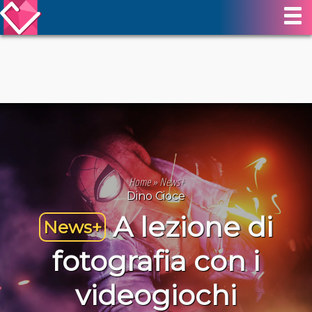
Home
»
News+
Dino Cioce
A lezione di
News+
fotografia con i
videogiochi