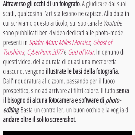
Attraverso gli occhi di un fotografo
. A giudicare dai suoi
scatti, qualcosina l’artista texano ne capisce. Alla data in
cui scriviamo questo articolo, sul suo canale
Youtube
sono pubblicati ben 4 video dedicati alle photo-mode
presenti in
Spider-Man: Miles Morales
,
G
hos
t of
Tsushima
,
CyberPunk 2077
e
God of War
. In ognuno di
questi video, della durata di quasi una mezz’oretta
ciascuno, vengono
illustrate le basi della fotografia
.
Dall’inqudratura allo zoom, passando per il fuoco
prospettico, sino ad arrivare ai filtri colore. Il tutto
senza
il bisogno di alcuna fotocamera e software di
photo-
editing
. Basta un controller, un buon occhio e la voglia di
andare oltre il solito screenshot
.