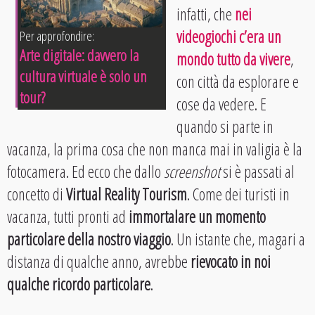
infatti, che
nei
videogiochi c’era un
Per approfondire:
Arte digitale: davvero la
mondo tutto da vivere
,
cultura virtuale è solo un
con città da esplorare e
tour?
cose da vedere. E
quando si parte in
vacanza, la prima cosa che non manca mai in valigia è la
fotocamera. Ed ecco che dallo
screenshot
si è passati al
concetto di
Virtual Reality Tourism
. Come dei turisti in
vacanza, tutti pronti ad
immortalare un momento
particolare della nostro viaggio
. Un istante che, magari a
distanza di qualche anno, avrebbe
rievocato in noi
qualche ricordo particolare
.