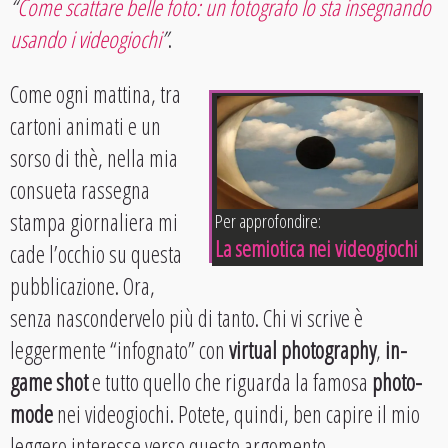
“
Come scattare belle foto: un fotografo lo sta insegnando
usando i videogiochi
”
.
Come ogni mattina, tra
cartoni animati e un
sorso di thè, nella mia
consueta rassegna
stampa giornaliera mi
Per approfondire:
La semiotica nei videogiochi
cade l’occhio su questa
pubblicazione. Ora,
senza nascondervelo più di tanto. Chi vi scrive è
leggermente “infognato” con
virtual photography
,
in-
game shot
e tutto quello che riguarda la famosa
photo-
mode
nei videogiochi. Potete, quindi, ben capire il mio
leggero interesse verso questo argomento.