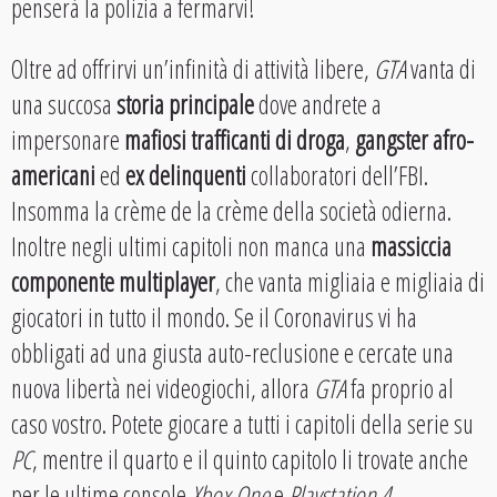
penserà la polizia a fermarvi!
Oltre ad offrirvi un’infinità di attività libere,
GTA
vanta di
una succosa
storia principale
dove andrete a
impersonare
mafiosi trafficanti di droga
,
gangster afro-
americani
ed
ex delinquenti
collaboratori dell’FBI.
Insomma la crème de la crème della società odierna.
Inoltre negli ultimi capitoli non manca una
massiccia
componente multiplayer
, che vanta migliaia e migliaia di
giocatori in tutto il mondo. Se il Coronavirus vi ha
obbligati ad una giusta auto-reclusione e cercate una
nuova libertà nei videogiochi, allora
GTA
fa proprio al
caso vostro. Potete giocare a tutti i capitoli della serie su
PC
, mentre il quarto e il quinto capitolo li trovate anche
per le ultime console
Xbox One
e
Playstation 4
.