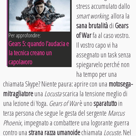
stress accumulato dallo
smart working
, allora la
sana brutalità
di
Gears
of War
fa al caso vostro.
Per approfondire:
Gears 5: quando l’audacia e
Il vostro capo vi ha
la tecnica creano un
assegnato un task senza
capolavoro
spiegarvelo perché non
ha tempo per una
chiamata Skype? Niente paura: aprire con una
motosega-
mitragliatore
una
Locusta
scarica la tensione meglio di
una lezione di Yoga.
Gears of War
è uno
sparatutto
in
terza persona che segue le gesta del sergente
Marcus
Phoenix
, impegnato a combattere una logorante guerra
contro una
strana razza umanoide
chiamata
Locuste
. Nel