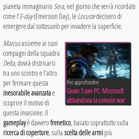
pianeta immaginario
Sera
, nel giorno che verrà ricordato
come l’
E-day
(Emersion Day), le
Locuste
decisero di
emergere dal sottosuolo per invadere la superficie.
Marcus
assieme ai suoi
compagni della squadra
Delta
, dovrà districarsi
tra uno scontro e l’altro
per fermare questa
Per approfondire:
Gears 5 per PC: Microsoft
inesorabile avanzata
e
abbandona la console war
scoprire il motivo di
questa invasione. Il
gameplay
è davvero
frenetico
, basato soprattutto sulla
ricerca di coperture
, sulla
scelta delle armi
più