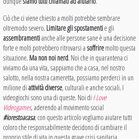
dunque
siamo tutti chiamati ad aiutarlo
.
Ciò che ci viene chiesto a molti potrebbe sembrare
oltremodo severo.
Limitare gli spostamenti
e gli
assembramenti
anche alle persone sane è una decisione
forte e molti potrebbero ritrovarsi a
soffrire
molto questa
situazione.
Ma non noi nerd
. Noi che in quarantena ci
viviamo da una vita, sappiamo che a casa, nel nostro
salotto, nella nostra cameretta, possiamo perderci in un
milione di
attività diverse
, culturali e anche sociali. I
videogiochi sono una di queste. Noi di
I Love
Videogames
, aderendo al movimento social
#iorestoacasa
, con questo articolo vogliamo aiutare tutti
coloro che responsabilmente decidono di cambiare il
proprio stile di vita in questa grave crisi sanitaria.