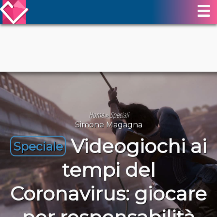
Home
»
Speciali
Simone Magagna
Videogiochi ai
Speciale
tempi del
Coronavirus: giocare