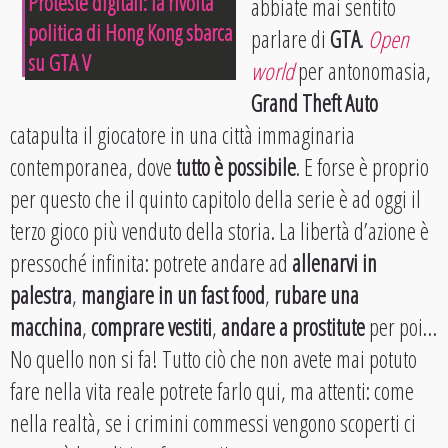
Proteste digitali: la rivolta
abbiate mai sentito
politica di Hong Kong sbarca
parlare di
GTA
.
Open
su GTA V
world
per antonomasia,
Grand Theft Auto
catapulta il giocatore in una città immaginaria
contemporanea, dove
tutto è possibile
. E forse è proprio
per questo che il quinto capitolo della serie è ad oggi il
terzo gioco più venduto della storia. La libertà d’azione è
pressoché infinita: potrete andare ad
allenarvi in
palestra
,
mangiare in un fast food
,
rubare una
macchina
,
comprare vestiti
,
andare a prostitute
per poi…
No quello non si fa! Tutto ciò che non avete mai potuto
fare nella vita reale potrete farlo qui, ma attenti: come
nella realtà, se i crimini commessi vengono scoperti ci