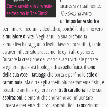
sicurezza virtualmente.
Come sarebbe la vita reale
se fossimo in The Sims?
The Sims
ha avuto
un’
importanza storica
per l’intero medium videoludico, poiché fu il primo vero
simulatore di vita
. Negli anni, la sua profondità
simulativa ha raggiunto livelli davvero incredibili, tanto
da aver influenzato praticamente ogni altro genere.
Durante la creazione del vostro avatar virtuale potrete
scegliere qualsiasi tipologia di
aspetto fisico
, il
tono
della sua voce
, i
tatuaggi
che porta e perfino lo
stile di
camminata
. Ma oltre agli aspetti più prettamente fisici, è
possibile anche scegliere i vari
tratti caratteriali
e le sue
aspirazioni
, elementi che andranno ad influenzare
l’intera esperienza di gioco, soprattutto il
rapporto con