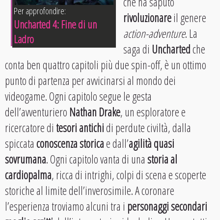
che ha saputo
Per approfondire:
rivoluzionare
il genere
Uncharted 4: Fine di un
action-adventure
. La
Ladro
saga di
Uncharted
che
conta ben quattro capitoli più due spin-off, è un ottimo
punto di partenza per avvicinarsi al mondo dei
videogame. Ogni capitolo segue le gesta
dell’avventuriero
Nathan Drake
, un esploratore e
ricercatore di
tesori antichi
di perdute civiltà, dalla
spiccata
conoscenza storica
e dall’
agilità quasi
sovrumana
. Ogni capitolo vanta di una
storia al
cardiopalma
, ricca di intrighi, colpi di scena e scoperte
storiche al limite dell’inverosimile. A coronare
l’esperienza troviamo alcuni tra i
personaggi secondari