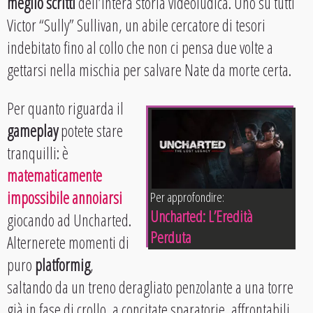
meglio scritti
dell’intera storia videoludica. Uno su tutti
Victor “Sully” Sullivan, un abile cercatore di tesori
indebitato fino al collo che non ci pensa due volte a
gettarsi nella mischia per salvare Nate da morte certa.
Per quanto riguarda il
gameplay
potete stare
tranquilli: è
matematicamente
impossibile annoiarsi
Per approfondire:
Uncharted: L’Eredità
giocando ad Uncharted.
Perduta
Alternerete momenti di
puro
platformig
,
saltando da un treno deragliato penzolante a una torre
già in fase di crollo, a concitate sparatorie, affrontabili