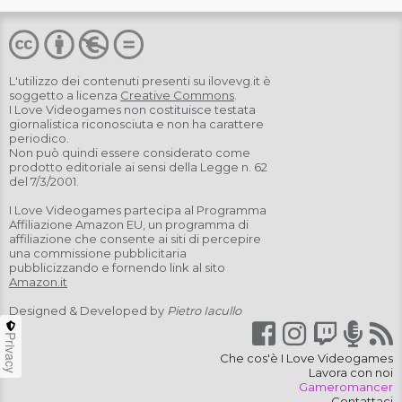
L'utilizzo dei contenuti presenti su
ilovevg.it
è
soggetto a licenza
Creative Commons
.
I Love Videogames non costituisce testata
giornalistica riconosciuta e non ha carattere
periodico.
Non può quindi essere considerato come
prodotto editoriale ai sensi della Legge n. 62
del 7/3/2001.
I Love Videogames partecipa al Programma
Affiliazione Amazon EU, un programma di
affiliazione che consente ai siti di percepire
una commissione pubblicitaria
pubblicizzando e fornendo link al sito
Amazon.it
Designed & Developed by
Pietro Iacullo
Privacy
Che cos'è I Love Videogames
Lavora con noi
Gameromancer
Contattaci