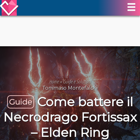
Home
»
Guide e Soluzioni
Tommaso Montefalchi
Come battere il
Guide
Necrodrago Fortissax
– Elden Ring