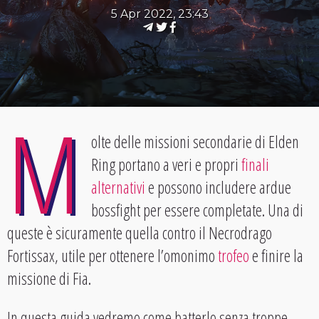
5 Apr 2022, 23:43
M
olte delle missioni secondarie di Elden
Ring portano a veri e propri
finali
alternativi
e possono includere ardue
bossfight per essere completate. Una di
queste è sicuramente quella contro il Necrodrago
Fortissax, utile per ottenere l’omonimo
trofeo
e finire la
missione di Fia.
In questa guida vedremo come batterlo senza troppe