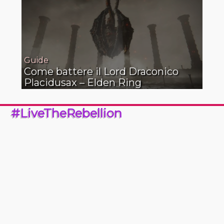
Guide
Come battere il Lord Draconico
Placidusax – Elden Ring
#LiveTheRebellion