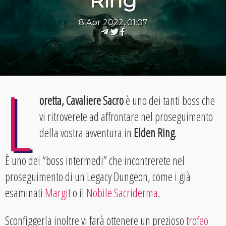
Ring
8 Apr 2022, 01:07
L
oretta, Cavaliere Sacro
è uno dei tanti boss che
vi ritroverete ad affrontare nel proseguimento
della vostra avventura in
Elden Ring
.
È uno dei “boss intermedi” che incontrerete nel
proseguimento di un Legacy Dungeon, come i già
esaminati
Margit
o il
Nobile Sacriderma
.
Sconfiggerla inoltre vi farà ottenere un prezioso
trofeo