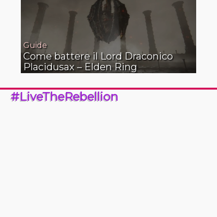
Guide
Come battere il Lord Draconico
Placidusax – Elden Ring
#LiveTheRebellion