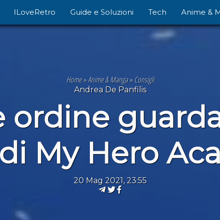
ILoveRetro
Guide e Soluzioni
Tech
Anime & 
Home
»
Anime & Manga
»
Consigli
Andrea De Panfilis
e ordine guarda
 di My Hero Ac
20 Mag 2021, 23:55