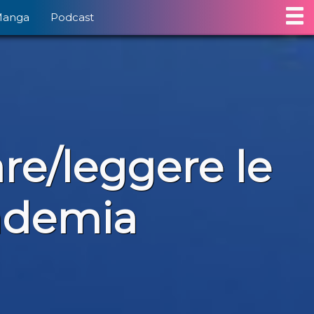
Manga
Podcast
re/leggere le
ademia