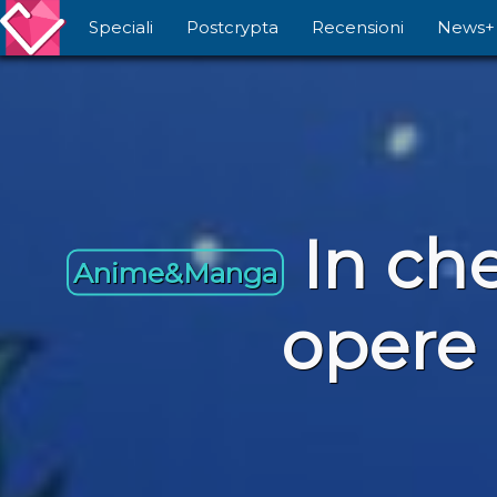
Speciali
Postcrypta
Recensioni
News+
In ch
Anime&Manga
opere