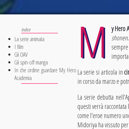
M
y Hero 
shonen
La serie animata
sempre 
I film
Gli OAV
importan
Gli spin-off manga
In che ordine guardare My Hero
La serie si articola in
ci
Academia
in corso da marzo e potr
La serie debutta nell’A
questi verrà raccontata 
come l’eroe numero uno 
Midoriya ha vissuto per