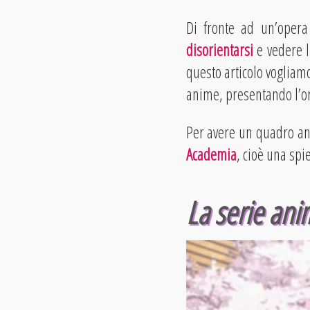
Di fronte ad un’oper
disorientarsi
e vedere l
questo articolo vogliamo
anime, presentando l’or
Per avere un quadro anc
Academia
, cioè una spi
La serie ani