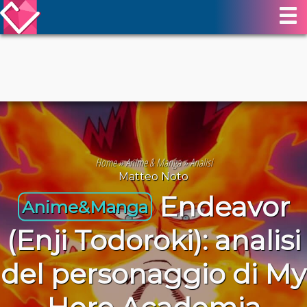
Home
»
Anime & Manga
»
Analisi
Matteo Noto
Endeavor
Anime&Manga
(Enji Todoroki): analisi
del personaggio di My