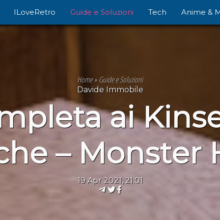
ILoveRetro
Guide e Soluzioni
Tech
Anime & 
Home
»
Guide e Soluzioni
Davide Immobile
pleta ai Kinset
iche – Monster
19 Apr 2021, 21:01