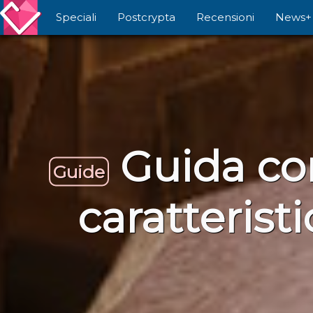
Speciali
Postcrypta
Recensioni
News+
Guida com
Guide
caratterist