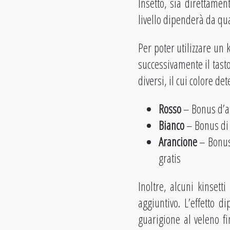
Insetto, sia direttament
livello dipenderà da qua
Per poter utilizzare un
successivamente il tasto 
diversi, il cui colore d
Rosso
– Bonus d’a
Bianco
– Bonus di v
Arancione
– Bonus 
gratis
Inoltre, alcuni kinsett
aggiuntivo. L’effetto d
guarigione al veleno fi