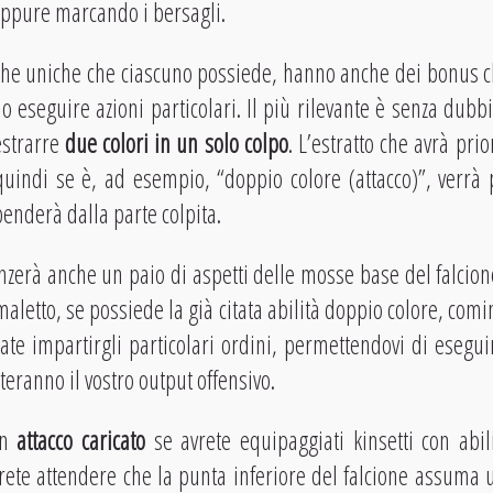
oppure marcando i bersagli.
tiche uniche che ciascuno possiede, hanno anche dei bonus 
o eseguire azioni particolari. Il più rilevante è senza dubb
estrarre
due colori in un solo colpo
. L’estratto che avrà pri
 quindi se è, ad esempio, “doppio colore (attacco)”, verrà
penderà dalla parte colpita.
uenzerà anche un paio di aspetti delle mosse base del falcione.
animaletto, se possiede la già citata abilità doppio colore, com
te impartirgli particolari ordini, permettendovi di esegui
ranno il vostro output offensivo.
un
attacco caricato
se avrete equipaggiati kinsetti con abil
ovrete attendere che la punta inferiore del falcione assuma 