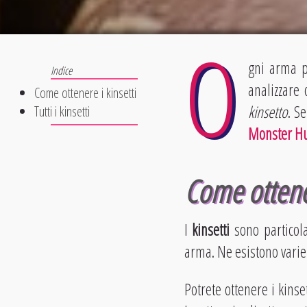
O
gni arma 
analizzare
Come ottenere i kinsetti
kinsetto
. S
Tutti i kinsetti
Monster Hu
Come ottener
I
kinsetti
sono particola
arma. Ne esistono varie 
Potrete ottenere i kins