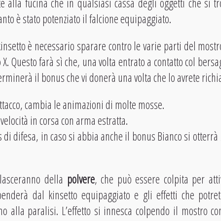
e alla fucina che in qualsiasi cassa degli oggetti che si tro
nto è stato potenziato il falcione equipaggiato.
 kinsetto è necessario sparare contro le varie parti del mos
X. Questo farà sì che, una volta entrato a contatto col bersag
eterminerà il bonus che vi donerà una volta che lo avrete rich
ttacco, cambia le animazioni di molte mosse.
elocità in corsa con arma estratta.
di difesa, in caso si abbia anche il bonus Bianco si otterrà
i lasceranno della
polvere
, che può essere colpita per atti
ipenderà dal kinsetto equipaggiato e gli effetti che potr
no alla paralisi. L’effetto si innesca colpendo il mostro c