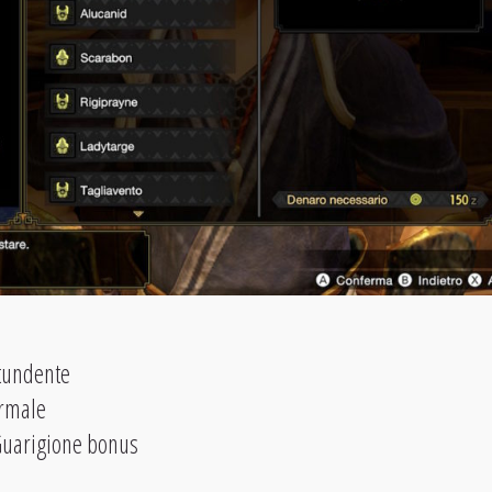
ntundente
ormale
Guarigione bonus