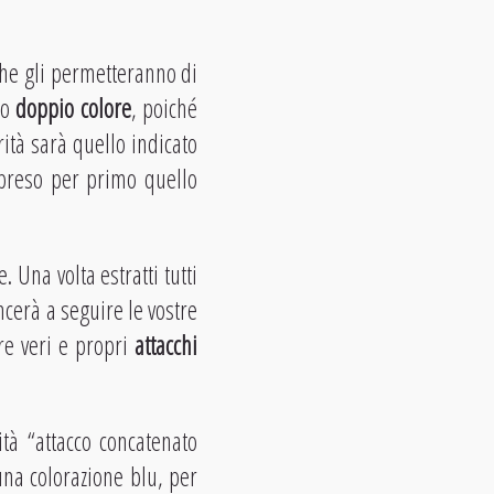
che gli permetteranno di
io
doppio colore
, poiché
orità sarà quello indicato
 preso per primo quello
 Una volta estratti tutti
incerà a seguire le vostre
re veri e propri
attacchi
ità “attacco concatenato
una colorazione blu, per