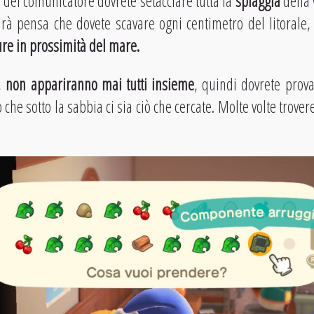
i del comunicatore dovrete setacciare tutta la
spiaggia
della
arà pensa che dovete scavare ogni centimetro del litorale,
ure in prossimità del mare.
o,
non appariranno mai tutti insieme
, quindi dovrete prov
o che sotto la sabbia ci sia ciò che cercate. Molte volte trover