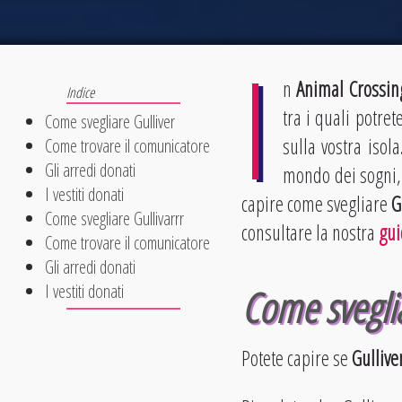
I
n
Animal Crossin
tra i quali potret
Come svegliare Gulliver
sulla vostra isol
Come trovare il comunicatore
Gli arredi donati
mondo dei sogni, 
I vestiti donati
capire come svegliare
G
Come svegliare Gullivarrr
consultare la nostra
gui
Come trovare il comunicatore
Gli arredi donati
I vestiti donati
Come sveglia
Potete capire se
Gullive