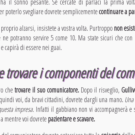
 ha il sonno pesante. Se cercate di parlaci la prima volt
er poterlo svegliare dovrete semplicemente
continuare a par
proprio alzarsi, insistete a vostra volta. Purtroppo
non esist
e ne potranno servire 5 come 10. Ma state sicuri che con u
à e capirà di essere nei guai.
 trovare i componenti del com
tro che
trovare il suo comunicatore.
Dopo il risveglio,
Gulli
 quindi voi, da bravi cittadini, dovrete dargli una mano.
Una 
 questa impresa.
Infatti il gabbiano non vi accompagnerà e 
ola mentre voi dovrete
pazientare e scavare.