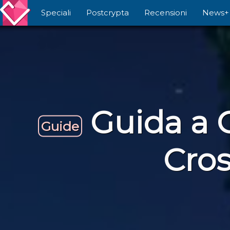
Speciali
Postcrypta
Recensioni
News+
Guida a G
Guide
Cros