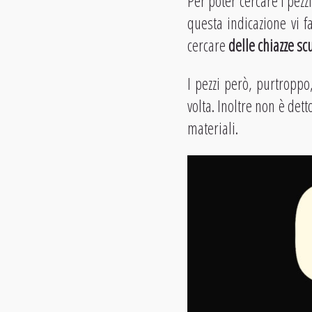
Per poter cercare i pezz
questa indicazione vi f
cercare
delle chiazze sc
I pezzi però, purtropp
volta. Inoltre non è dett
materiali.