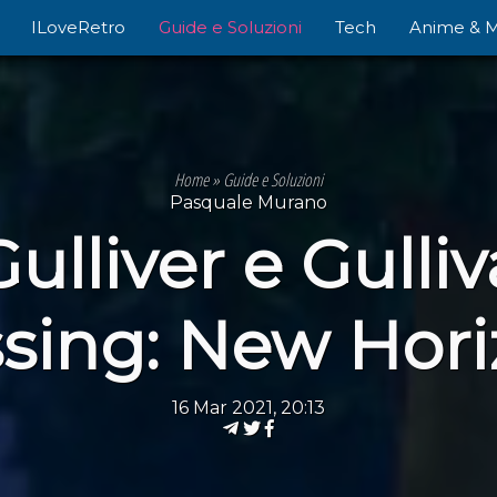
ILoveRetro
Guide e Soluzioni
Tech
Anime & 
Home
»
Guide e Soluzioni
Pasquale Murano
ulliver e Gulliv
sing: New Hor
16 Mar 2021, 20:13