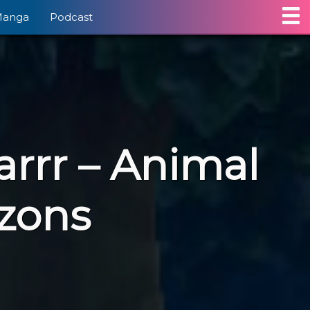
Manga
Podcast
arrr – Animal
izons