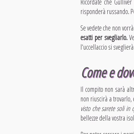
Ricordate che Gulliver
risponderà russando. P
Se vedete che non vorrà 
esatti per svegliarlo.
V
l’uccellaccio si sveglier
Come e dove
Il compito non sarà al
non riuscirà a trovarlo,
visto che sarete soli in
bellezze della vostra is