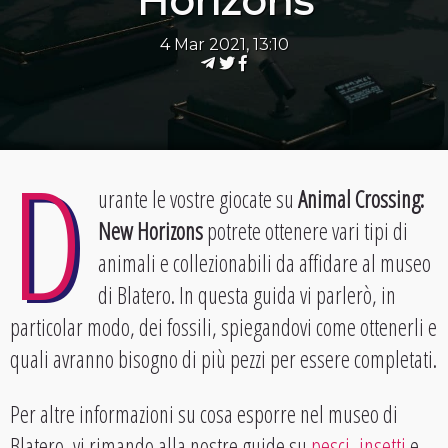
Horizons
4 Mar 2021, 13:10
D
urante le vostre giocate su
Animal Crossing:
New Horizons
potrete ottenere vari tipi di
animali e collezionabili da affidare al museo
di Blatero. In questa guida vi parlerò, in
particolar modo, dei fossili, spiegandovi come ottenerli e
quali avranno bisogno di più pezzi per essere completati.
Per altre informazioni su cosa esporre nel museo di
Blatero, vi rimando alla nostre guide su
pesci
,
insetti
e