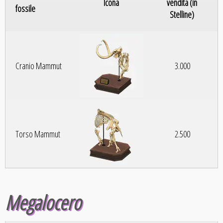
Icona
vendita (in
fossile
Stelline)
Cranio Mammut
3.000
Torso Mammut
2.500
Megalocero