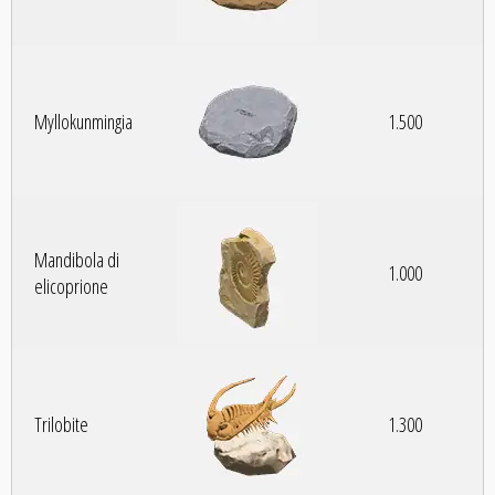
Myllokunmingia
1.500
Mandibola di
1.000
elicoprione
Trilobite
1.300