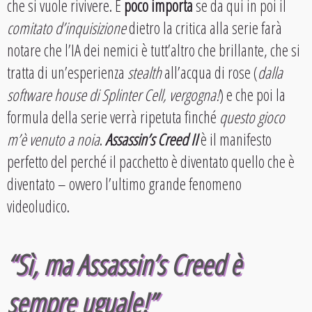
che si vuole rivivere. E
poco importa
se da qui in poi il
comitato d’inquisizione
dietro la critica alla serie farà
notare che l’IA dei nemici è tutt’altro che brillante, che si
tratta di un’esperienza
stealth
all’acqua di rose (
dalla
software house di Splinter Cell, vergogna!
) e che poi la
formula della serie verrà ripetuta finché
questo gioco
m’è venuto a noia
.
Assassin’s Creed II
è il manifesto
perfetto del perché il pacchetto è diventato quello che è
diventato – ovvero l’ultimo grande fenomeno
videoludico.
“Sì, ma Assassin’s Creed è
sempre uguale!”