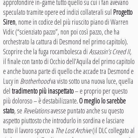
approfondire in-game tutto quello su cui i fan avevano
speculato tramite opere ed indizi collaterali sul
Progetto
Siren
, nome in codice del più riuscito piano di Warren
Vidic (“scienziato pazzo”, non poi così pazzo, che ha
orchestrato la cattura di Desmond nel primo capitolo).
Scoprire che la fuga rocambolesca di
Assassin’s Creed II
,
il finale con tanto di Occhio dell’Aquila del primo capitolo
e anche buona parte di quello che accade tra Desmond e
Lucy in
Brotherhood
va visto sotto una nuova luce, quella
del
tradimento più inaspettato
– e proprio per questo
più doloroso – è destabilizzante.
O meglio lo sarebbe
stato
, se
Revelations
avesse puntato anche su questo
aspetto piuttosto che introdurlo in sordina e lasciare
tutto il lavoro sporco a
The Lost Archive
(il DLC collegato al