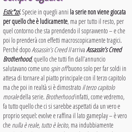
Estic*zzi
.
Specie in quegli anni
la serie non viene giocata
per quello che è ludicamente
, ma per tutto il resto, per
quel contorno che sta prendendo il sopravvento – e che
poi lo prenderà con effetti macroscopicamente tragici.
Perché dopo
Assassin’s Creed II
arriva
Assassin’s Creed
Brotherhood
,
quello che tutti fin dall’annuncio
salutavano come uno
spin off
buono solo per far soldi in
attesa di tornare al piatto principale con il terzo capitolo
ma che poi in realtà si è dimostrato
il terzo capitolo
morale
della serie.
Brotherhood
infatti, come vedremo,
fa tutto quello che ci si sarebbe aspettati da un vero e
proprio sequel: evolve e raffina il lato gameplay – è vero
che
nulla è reale, tutto è lecito
, ma indubbiamente