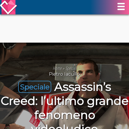
Home
»
Speciali
Pietro Iacullo
Assassin’s
Speciale
Creed: l’ultimo grande
fenomeno