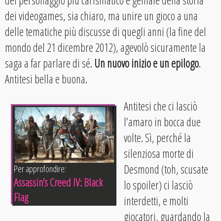
dei videogames, sia chiaro, ma unire un gioco a una
delle tematiche più discusse di quegli anni (la fine del
mondo del 21 dicembre 2012), agevolò sicuramente la
saga a far parlare di sé.
Un nuovo inizio e un epilogo
.
Antitesi bella e buona.
Antitesi che ci lasciò
l’amaro in bocca due
volte. Sì, perché la
silenziosa morte di
Desmond (toh, scusate
Per approfondire:
Assassin’s Creed IV: Black
lo spoiler) ci lasciò
Flag
interdetti, e molti
giocatori, guardando la