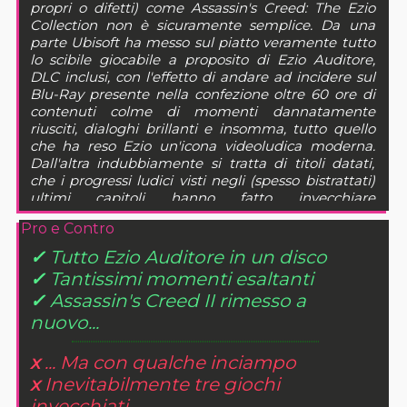
propri o difetti) come Assassin's Creed: The Ezio
Collection non è sicuramente semplice. Da una
parte Ubisoft ha messo sul piatto veramente tutto
lo scibile giocabile a proposito di Ezio Auditore,
DLC inclusi, con l'effetto di andare ad incidere sul
Blu-Ray presente nella confezione oltre 60 ore di
contenuti colme di momenti dannatamente
riusciti, dialoghi brillanti e insomma, tutto quello
che ha reso Ezio un'icona videoludica moderna.
Dall'altra indubbiamente si tratta di titoli datati,
che i progressi ludici visti negli (spesso bistrattati)
ultimi capitoli hanno fatto invecchiare
ulteriormente, per quanto da questo punto di vista
Pro e Contro
Revelations con la sua lama uncinata riesca ancora
a dire la sua. In definitiva quindi? Se non vi siete
✓
Tutto Ezio Auditore in un disco
mai avvicinati alla serie questa è senza dubbio
✓
Tantissimi momenti esaltanti
un'occasione ghiotta, diversamente tutto dipende
✓
Assassin's Creed II rimesso a
da quanto Ezio Auditore vi sia rimasto nel cuore.
nuovo...
x
... Ma con qualche inciampo
x
Inevitabilmente tre giochi
invecchiati