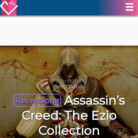
Home
»
Recensioni
Pietro Iacullo
Assassin’s
Recensione
Creed: The Ezio
Collection