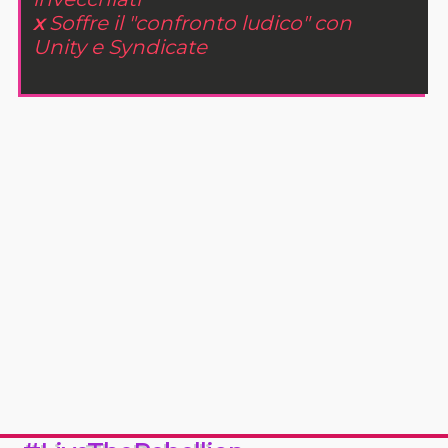
x
Soffre il "confronto ludico" con
Unity e Syndicate