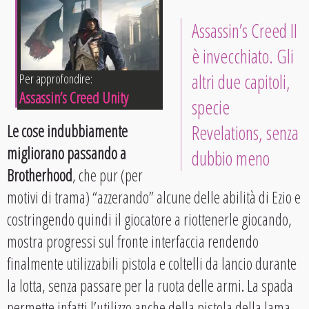
Assassin’s Creed II
è invecchiato. Gli
altri due capitoli,
Per approfondire:
Assassin’s Creed Unity
specie
Revelations, senza
Le cose indubbiamente
migliorano passando a
dubbio meno
Brotherhood
, che pur (per
motivi di trama) “azzerando” alcune delle abilità di Ezio e
costringendo quindi il giocatore a riottenerle giocando,
mostra progressi sul fronte interfaccia rendendo
finalmente utilizzabili pistola e coltelli da lancio durante
la lotta, senza passare per la ruota delle armi. La spada
permette infatti l’utilizzo anche della pistola della lama