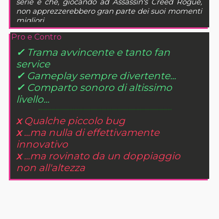
serie e che, giocando ad Assassin's Creed Rogue,
non apprezzerebbero gran parte dei suoi momenti
migliori.
Pro e Contro
✓
Trama avvincente e tanto fan
service
✓
Gameplay sempre divertente...
✓
Comparto sonoro di altissimo
livello...
x
Qualche piccolo bug
x
...ma nulla di effettivamente
innovativo
x
...ma rovinato da un doppiaggio
non all'altezza