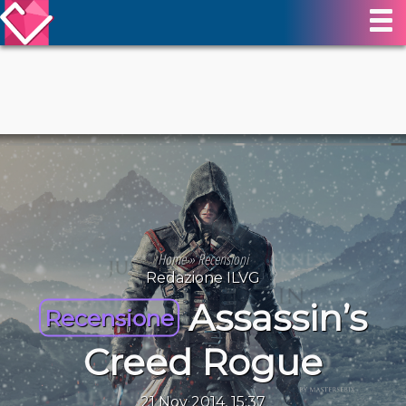
Home
»
Recensioni
Redazione ILVG
Assassin’s
Recensione
Creed Rogue
21 Nov 2014, 15:37