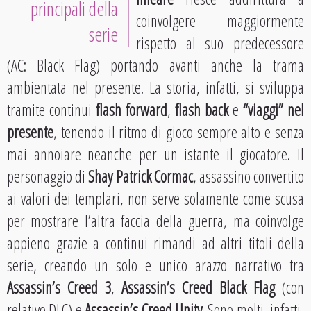
principali della
coinvolgere maggiormente
serie
rispetto al suo predecessore
(AC: Black Flag) portando avanti anche la trama
ambientata nel presente. La storia, infatti, si sviluppa
tramite continui
flash forward
,
flash back
e
“viaggi” nel
presente
, tenendo il ritmo di gioco sempre alto e senza
mai annoiare neanche per un istante il giocatore. Il
personaggio di
Shay Patrick Cormac
, assassino convertito
ai valori dei templari, non serve solamente come scusa
per mostrare l’altra faccia della guerra, ma coinvolge
appieno grazie a continui rimandi ad altri titoli della
serie, creando un solo e unico arazzo narrativo tra
Assassin’s Creed 3
,
Assassin’s Creed Black Flag
(con
relativo DLC) e
Assassin’s Creed Unity
. Sono molti, infatti,