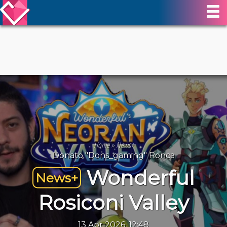
Home
»
News+
Donato "Dons_gaming" Ronca
Wonderful
News+
Rosiconi Valley
13 Apr 2026, 12:48