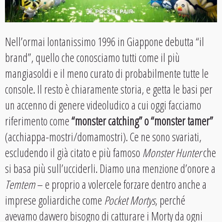
Nell’ormai lontanissimo 1996 in Giappone debutta “il
brand”, quello che conosciamo tutti come il più
mangiasoldi e il meno curato di probabilmente tutte le
console. Il resto è chiaramente storia, e getta le basi per
un accenno di genere videoludico a cui oggi facciamo
riferimento come
“monster catching” o “monster tamer”
(acchiappa-mostri/domamostri). Ce ne sono svariati,
escludendo il già citato e più famoso
Monster Hunter
che
si basa più sull’ucciderli. Diamo una menzione d’onore a
Temtem
– e proprio a volercele forzare dentro anche a
imprese goliardiche come
Pocket Mortys
, perché
avevamo davvero bisogno di catturare i Morty da ogni