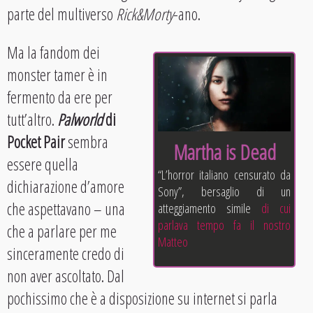
parte del multiverso
Rick&Morty
-ano.
Ma la fandom dei
monster tamer è in
fermento da ere per
tutt’altro.
Palworld
di
Pocket Pair
sembra
Martha is Dead
essere quella
“L’horror italiano censurato da
dichiarazione d’amore
Sony”, bersaglio di un
che aspettavano – una
atteggiamento simile
di cui
parlava tempo fa il nostro
che a parlare per me
Matteo
sinceramente credo di
non aver ascoltato. Dal
pochissimo che è a disposizione su internet si parla