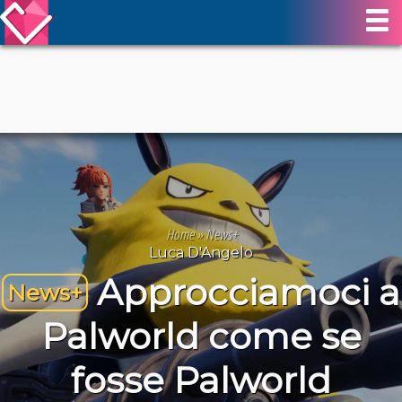
Home
»
News+
Luca D'Angelo
Approcciamoci a
News+
Palworld come se
fosse Palworld