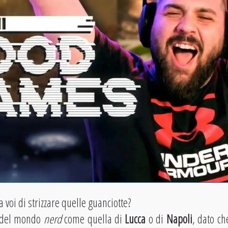
 voi di strizzare quelle guanciotte?
a del mondo
nerd
come quella di
Lucca
o di
Napoli
, dato ch