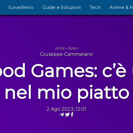
ILoveRetro
Guide e Soluzioni
Tech
Anime & 
Home
»
News+
Giuseppe Cammarano
ood Games: c’è
nel mio piatto
2 Ago 2023, 12:01