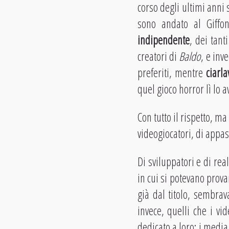
corso degli ultimi anni 
sono andato al Giffo
indipendente
, dei tan
creatori di
Baldo
, e inv
preferiti, mentre
ciarl
quel gioco horror lì lo 
Con tutto il rispetto, m
videogiocatori, di appas
Di sviluppatori e di rea
in cui si potevano prova
già dal titolo, sembrava
invece, quelli che i vi
dedicato a loro: i media