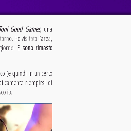
ffoni Good Games
, una
orno. Ho visitato l’area,
 giorno. E
sono rimasto
co (e quindi in un certo
maticamente riempirsi di
co io.