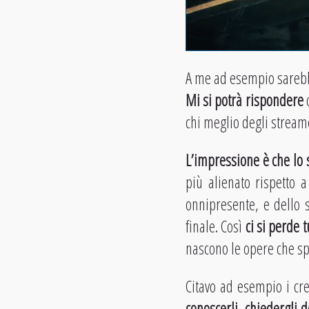
A me ad esempio sarebbe
Mi si potrà rispondere
q
chi meglio degli streame
L’impressione è che lo
più alienato rispetto a
onnipresente, e dello s
finale. Così
ci si perde t
nascono le opere che sp
Citavo ad esempio i cre
conoscerli
,
chiedergli d