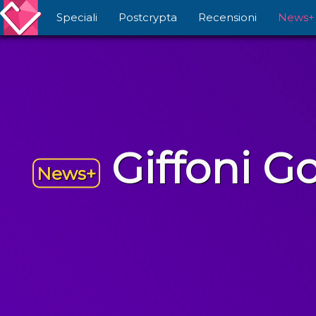
Speciali
Postcrypta
Recensioni
News+
Giffoni G
News+