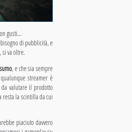
son gusti…
bisogno di pubblicità, e
si va oltre.
onsumo
, e che sia sempre
 qualunque streamer è
 da valutare il prodotto
resta la scintilla da cui
rebbe piaciuto davvero
 teniamoci i gameplay su