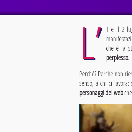
L’
1 e il 2 lu
manifestazio
che è la s
perplesso
.
Perché? Perché non ries
senso, a chi ci lavora:
personaggi del web
che