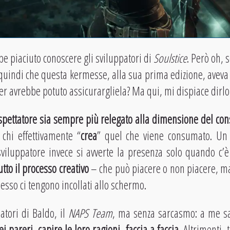
 piaciuto conoscere gli sviluppatori di
Soulstice
. Però oh, 
uindi che questa kermesse, alla sua prima edizione, aveva 
r avrebbe potuto assicurargliela? Ma qui, mi dispiace dirlo, 
 spettatore sia sempre più relegato alla dimensione del c
 chi effettivamente “
crea
” quel che viene consumato. Un
viluppatore invece si avverte la presenza solo quando c’è
utto il processo creativo
– che può piacere o non piacere, ma 
esso ci tengono incollati allo schermo.
atori di Baldo, il
NAPS Team
, ma senza sarcasmo: a me sa
ei pareri
,
capire le loro ragioni
,
faccia a faccia
. Altrimenti,