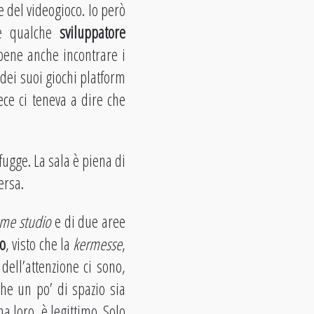
e del videogioco. Io però
re qualche
sviluppatore
 bene anche incontrare i
dei suoi giochi platform
ce ci teneva a dire che
gge. La sala è piena di
ersa.
me studio
e di due aree
o
, visto che la
kermesse
,
dell’attenzione ci sono,
che un po’ di spazio sia
a loro, è legittimo. Solo