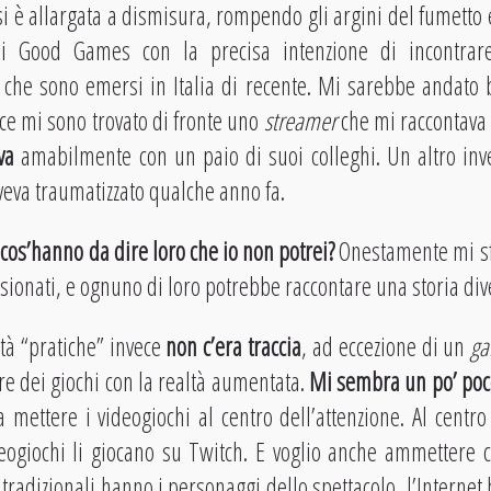
si è allargata a dismisura, rompendo gli argini del fumetto 
ni Good Games con la precisa intenzione di incontra
ti che sono emersi in Italia di recente. Mi sarebbe andato
ece mi sono trovato di fronte uno
streamer
che mi raccontava 
ava
amabilmente con un paio di suoi colleghi. Un altro inve
aveva traumatizzato qualche anno fa.
a
cos’hanno da dire loro che io non potrei?
Onestamente mi sfu
sionati, e ognuno di loro potrebbe raccontare una storia div
ltà “pratiche” invece
non c’era traccia
, ad eccezione di un
ga
re dei giochi con la realtà aumentata.
Mi sembra un po’ poc
 mettere i videogiochi al centro dell’attenzione. Al centro 
deogiochi li giocano su Twitch. E voglio anche ammettere 
 tradizionali hanno i personaggi dello spettacolo, l’Internet h