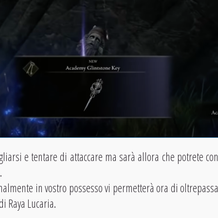
gliarsi e tentare di attaccare ma sarà allora che potrete co
.
inalmente in vostro possesso vi permetterà ora di oltrepassa
di Raya Lucaria.