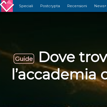
Speciali
Postcrypta
Recensioni
News+
Dove trova
Guide
l’accademia d