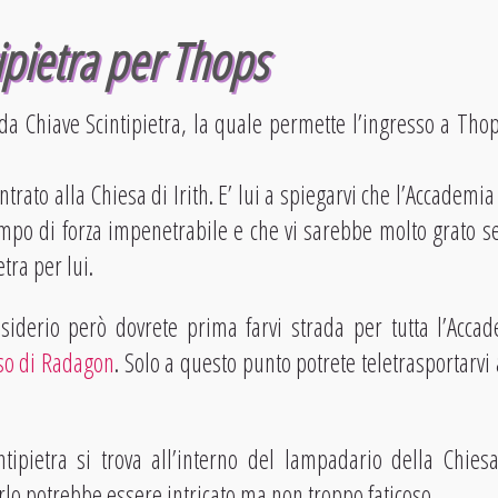
ipietra per Thops
a Chiave Scintipietra, la quale permette l’ingresso a Tho
ntrato alla Chiesa di Irith. E’ lui a spiegarvi che l’Accademia
mpo di forza impenetrabile e che vi sarebbe molto grato se
tra per lui.
siderio però dovrete prima farvi strada per tutta l’Acca
so di Radagon
. Solo a questo punto potrete teletrasportarvi a
tipietra si trova all’interno del lampadario della Chiesa 
lo potrebbe essere intricato ma non troppo faticoso.