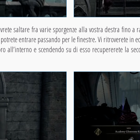
vrete saltare fra varie sporgenze alla vostra destra fino a r
 potrete entrare passando per le finestre. Vi ritroverete in eq
ro all’interno e scendendo su di esso recupererete la sec