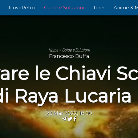
ILoveRetro
Guide e Soluzioni
Tech
Anime & 
Home
»
Guide e Soluzioni
Francesco Buffa
re le Chiavi Sc
i Raya Lucaria
23 Mar 2022, 18:00