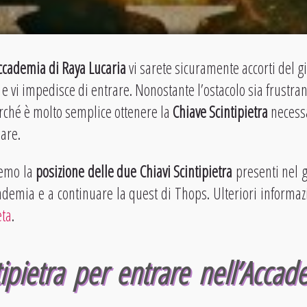
ccademia di Raya Lucaria
vi sarete sicuramente accorti del g
 e vi impedisce di entrare. Nonostante l’ostacolo sia frustran
rché è molto semplice ottenere la
Chiave Scintipietra
necessa
are.
remo la
posizione delle due Chiavi Scintipietra
presenti nel g
cademia e a continuare la quest di Thops. Ulteriori informaz
eta
.
ipietra per entrare nell’Accad