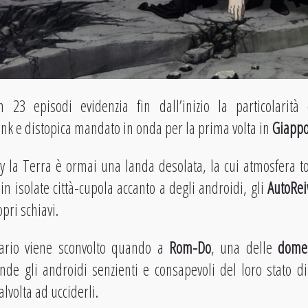
in 23 episodi evidenzia fin dall’inizio la particolarit
unk e distopica mandato in onda per la prima volta in
Giapp
y la Terra è ormai una landa desolata, la cui atmosfera tos
n isolate città-cupola accanto a degli androidi, gli
AutoRei
opri schiavi.
cario viene sconvolto quando a
Rom-Do
, una delle
dome
de gli androidi senzienti e consapevoli del loro stato di
alvolta ad ucciderli.