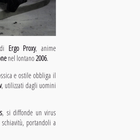
à di
Ergo Proxy
, anime
one
nel lontano
2006
.
sica e ostile obbliga il
v
, utilizzati dagli uomini
s
, si diffonde un virus
 schiavitù, portandoli a