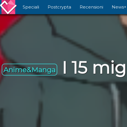
Speciali
Postcrypta
Recensioni
News+
I 15 mi
Anime&Manga