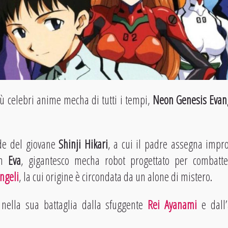
ù celebri anime mecha di tutti i tempi,
Neon Genesis Evan
nde del giovane
Shinji Hikari
, a cui il padre assegna impr
un
Eva
, gigantesco mecha robot progettato per combatte
ngeli
, la cui origine è circondata da un alone di mistero.
o nella sua battaglia dalla sfuggente
Rei
Ayanami
e dall’