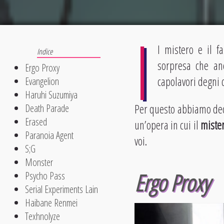
I
I mistero e il 
sorpresa che a
Ergo Proxy
capolavori degni d
Evangelion
Haruhi Suzumiya
Per questo abbiamo decis
Death Parade
Erased
un’opera in cui il
miste
Paranoia Agent
voi.
S;G
Monster
Ergo Proxy
Psycho Pass
Serial Experiments Lain
Haibane Renmei
Texhnolyze