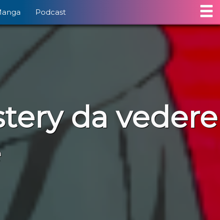
Manga
Podcast
stery da vedere
e