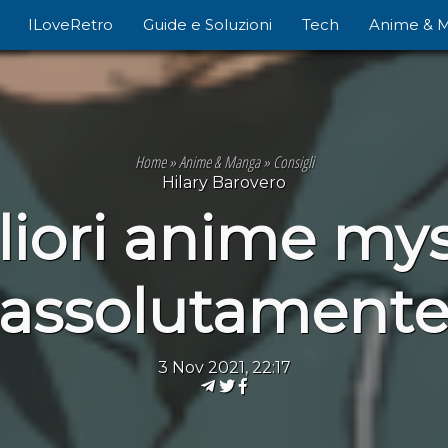
ILoveRetro
Guide e Soluzioni
Tech
Anime & 
Home
»
Anime & Manga
»
Consigli
Hilary Barovero
gliori anime my
assolutament
3 Nov 2021, 22:17