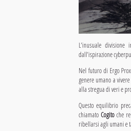
L’inusuale divisione 
dall’ispirazione cyberp
Nel futuro di Ergo Prox
genere umano a vivere i
alla stregua di veri e pr
Questo equilibrio pre
chiamato
Cogito
che ren
ribellarsi agli umani e t