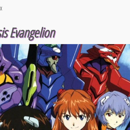
ix
s Evangelion