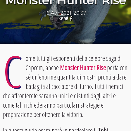
Monster Hunter Rise
19 Apr 2021, 20:37
C
ome tutti gli esponenti della celebre saga di
Capcom, anche
Monster Hunter Rise
porta con
sé un’enorme quantità di mostri pronti a dare
battaglia al cacciatore di turno. Tutti i nemici
che affronterete saranno unici e distinti dagli altri e
come tali richiederanno particolari strategie e
preparazione per ottenere la vittoria.
In questa guida esaminerò in particolare il
Tobi-