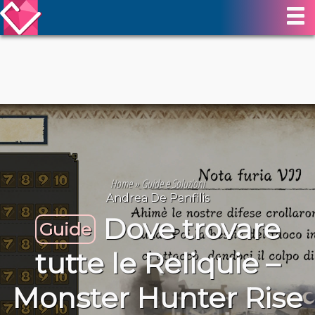
Home
»
Guide e Soluzioni
Andrea De Panfilis
Dove trovare
Guide
tutte le Reliquie –
Monster Hunter Rise