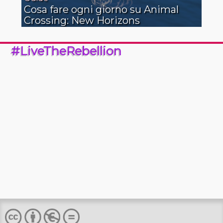
Cosa fare ogni giorno su Animal
Crossing: New Horizons
#LiveTheRebellion