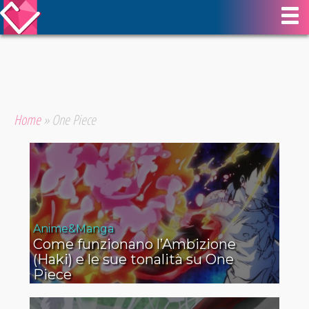
Home
»
One Piece
Anime&Manga
Come funzionano l’Ambizione
(Haki) e le sue tonalità su One
Piece