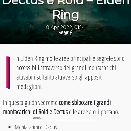
Dectus e Rold – Elden
Ring
8 Apr 2022, 01:14
I
n Elden Ring molte aree principali e segrete sono
accessibili attraverso dei grandi montacarichi
attivabili soltanto attraverso gli appositi
medaglioni.
In questa guida vedremo
come sbloccare i grandi
montacarichi di Rold e Dectus
e le aree a cui portano.
Montacarichi di Dectus