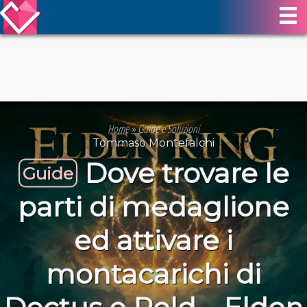
Home
»
Guide e Soluzioni
Tommaso Montefalchi
Dove trovare le
Guide
parti di medaglione
ed attivare i
montacarichi di