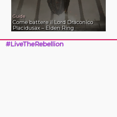
Guide
Come battere il Lord Draconico
Placidusax – Elden Ring
#LiveTheRebellion