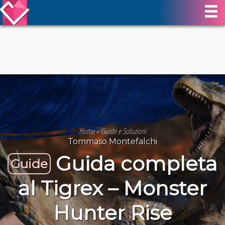
Home
»
Guide e Soluzioni
Tommaso Montefalchi
Guida completa
Guide
al Tigrex – Monster
Hunter Rise