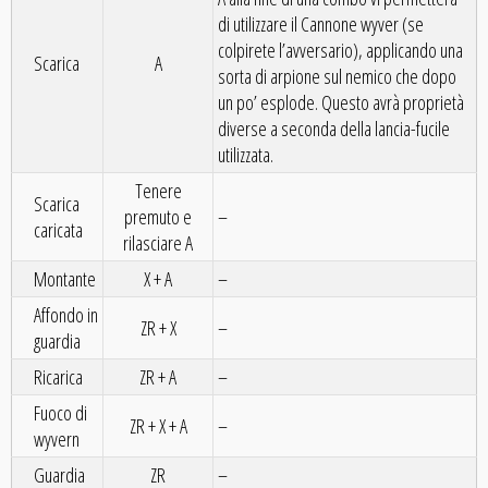
di utilizzare il Cannone wyver (se
colpirete l’avversario), applicando una
Scarica
A
sorta di arpione sul nemico che dopo
un po’ esplode. Questo avrà proprietà
diverse a seconda della lancia-fucile
utilizzata.
Tenere
Scarica
premuto e
–
caricata
rilasciare A
Montante
X + A
–
Affondo in
ZR + X
–
guardia
Ricarica
ZR + A
–
Fuoco di
ZR + X + A
–
wyvern
Guardia
ZR
–