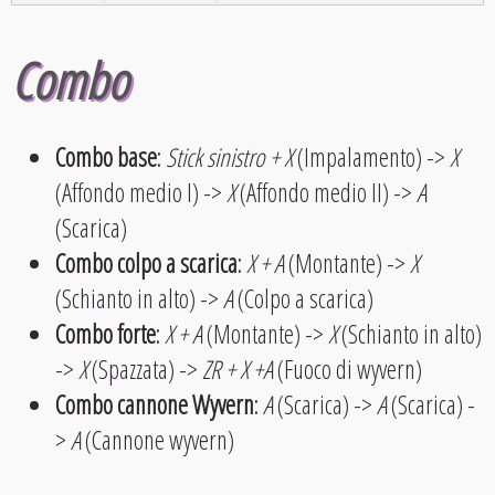
Combo
Combo base
:
Stick sinistro + X
(Impalamento) ->
X
(Affondo medio I) ->
X
(Affondo medio II) ->
A
(Scarica)
Combo colpo a scarica
:
X + A
(Montante) ->
X
(Schianto in alto) ->
A
(Colpo a scarica)
Combo forte
:
X + A
(Montante) ->
X
(Schianto in alto)
->
X
(Spazzata) ->
ZR + X +A
(Fuoco di wyvern)
Combo cannone Wyvern
:
A
(Scarica) ->
A
(Scarica) -
>
A
(Cannone wyvern)