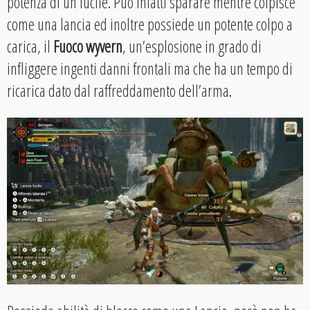
potenza di un fucile. Può infatti sparare mentre colpisce
come una lancia ed inoltre possiede un potente colpo a
carica, il
Fuoco wyvern
, un’esplosione in grado di
infliggere ingenti danni frontali ma che ha un tempo di
ricarica dato dal raffreddamento dell’arma.