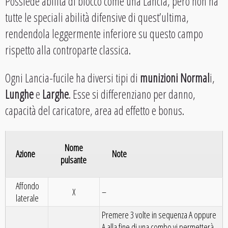
Possiede abilità di blocco come una Lancia, però non ha
tutte le speciali abilità difensive di quest’ultima,
rendendola leggermente inferiore su questo campo
rispetto alla controparte classica.
Ogni Lancia-fucile ha diversi tipi di
munizioni
Normal
i,
Lunghe
e
Larghe
. Esse si differenziano per danno,
capacità del caricatore, area ad effetto e bonus.
Nome
Azione
Note
pulsante
Affondo
X
–
laterale
Premere 3 volte in sequenza A oppure
A alla fine di una combo vi permetterà