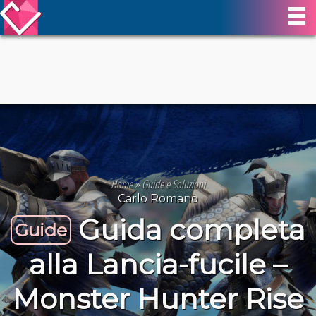
Home
»
Guide e Soluzioni
Carlo Romano
Guida completa
Guide
alla Lancia-fucile –
Monster Hunter Rise