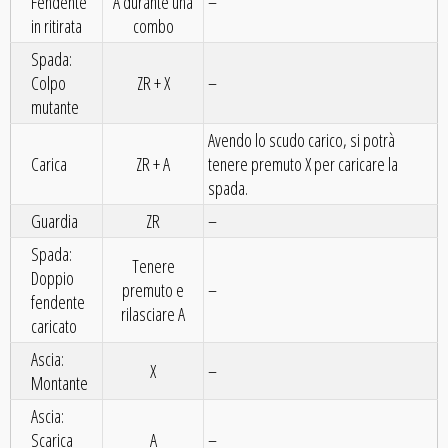
Fendente
A durante una
–
in ritirata
combo
Spada:
Colpo
ZR + X
–
mutante
Avendo lo scudo carico, si potrà
Carica
ZR + A
tenere premuto X per caricare la
spada.
Guardia
ZR
–
Spada:
Tenere
Doppio
premuto e
–
fendente
rilasciare A
caricato
Ascia:
X
–
Montante
Ascia:
Scarica
A
–