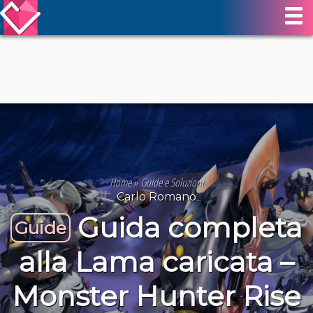
Home
»
Guide e Soluzioni
Carlo Romano
Guida completa
Guide
alla Lama caricata –
Monster Hunter Rise