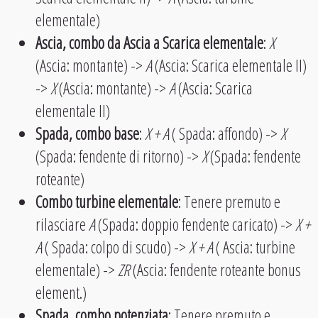
elementale)
Ascia, combo da Ascia a Scarica elementale
:
X
(Ascia: montante) ->
A
(Ascia: Scarica elementale II)
->
X
(Ascia: montante) ->
A
(Ascia: Scarica
elementale II)
Spada, combo base
:
X + A
( Spada: affondo) ->
X
(Spada: fendente di ritorno) ->
X
(Spada: fendente
roteante)
Combo turbine elementale
: Tenere premuto e
rilasciare
A
(Spada: doppio fendente caricato) ->
X +
A
( Spada: colpo di scudo) ->
X + A
( Ascia: turbine
elementale) ->
ZR
(Ascia: fendente roteante bonus
element.)
Spada, combo potenziata
: Tenere premuto e