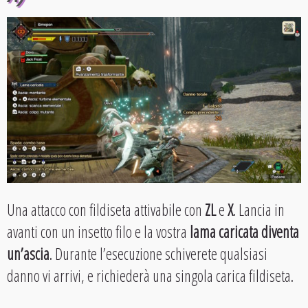
Una attacco con fildiseta attivabile con
ZL
e
X
. Lancia in
avanti con un insetto filo e la vostra
lama caricata diventa
un’ascia
. Durante l’esecuzione schiverete qualsiasi
danno vi arrivi, e richiederà una singola carica fildiseta.