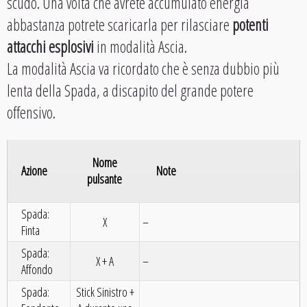
scudo. Una volta che avrete accumulato energia
abbastanza potrete scaricarla per rilasciare
potenti
attacchi esplosivi
in modalità Ascia.
La modalità Ascia va ricordato che è senza dubbio più
lenta della Spada, a discapito del grande potere
offensivo.
Nome
Azione
Note
pulsante
Spada:
X
–
Finta
Spada:
X + A
–
Affondo
Spada:
Stick Sinistro +