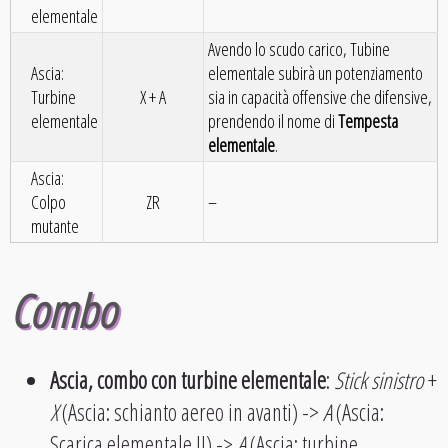
elementale
Avendo lo scudo carico, Tubine
Ascia:
elementale subirà un potenziamento
Turbine
X + A
sia in capacità offensive che difensive,
elementale
prendendo il nome di
Tempesta
elementale
.
Ascia:
Colpo
ZR
–
mutante
Combo
Ascia, combo con turbine elementale
:
Stick sinistro
+
X
(Ascia: schianto aereo in avanti) ->
A
(Ascia:
Scarica elementale II) ->
A
(Ascia: turbine