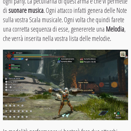
ogni party. La peculiarità di quest’arma è che vi permette
di
suonare musica
. Ogni attacco infatti genera delle Note
sulla vostra Scala musicale. Ogni volta che quindi farete
una corretta sequenza di esse, genererete una
Melodia
,
che verrà inserita nella vostra lista delle melodie.