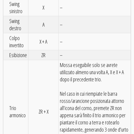
Swing
X
–
sinistro
Swing
A
–
destro
Colpo
X + A
–
invertito
Esibizione
ZR
–
Mossa eseguibile solo se avrete
utilizzato almeno una volta A, X e X + A
dopo il precedente trio.
Nel caso in cui riempiate le barra
rosso/arancione posizionata attorno
Trio
all’icona del corno, premete ZR non
ZR + X
armonico
appena sarà finito il trio armonico per
piantare il corno a terra e rotearlo
rapidamente, generando 3 onde d’urto