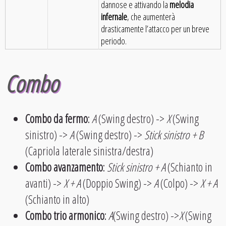
dannose e attivando la
melodia
infernale
, che aumenterà
drasticamente l’attacco per un breve
periodo.
Combo
Combo da fermo
:
A
(Swing destro) ->
X
(Swing
sinistro) ->
A
(Swing destro) ->
Stick sinistro + B
(Capriola laterale sinistra/destra)
Combo avanzamento
:
Stick sinistro + A
(Schianto in
avanti) ->
X + A
(Doppio Swing) ->
A
(Colpo) ->
X + A
(Schianto in alto)
Combo trio armonico
:
A
(Swing destro) ->
X
(Swing