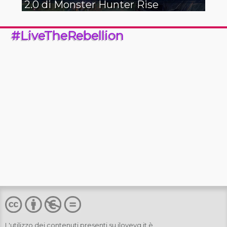
2.0 di Monster Hunter Rise
#LiveTheRebellion
L'utilizzo dei contenuti presenti su
ilovevg.it
è