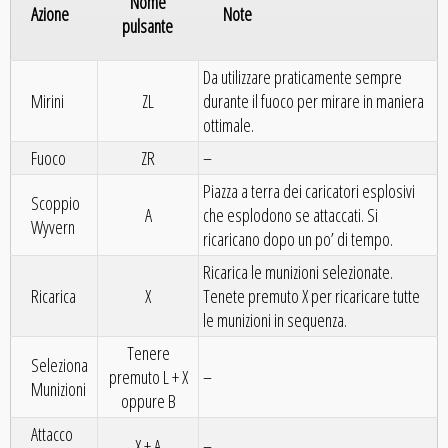
Nome
Azione
Note
pulsante
Da utilizzare praticamente sempre
Mirini
ZL
durante il fuoco per mirare in maniera
ottimale.
Fuoco
ZR
–
Piazza a terra dei caricatori esplosivi
Scoppio
A
che esplodono se attaccati. Si
Wyvern
ricaricano dopo un po’ di tempo.
Ricarica le munizioni selezionate.
Ricarica
X
Tenete premuto X per ricaricare tutte
le munizioni in sequenza.
Tenere
Seleziona
premuto L + X
–
Munizioni
oppure B
Attacco
X + A
–