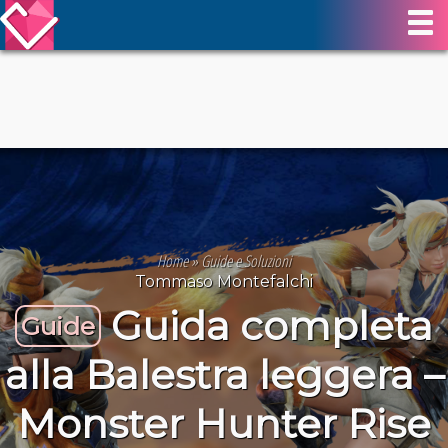
Home
»
Guide e Soluzioni
Tommaso Montefalchi
Guida completa
Guide
alla Balestra leggera –
Monster Hunter Rise