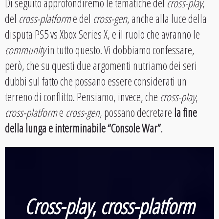
Di seguito approfondiremo le tematiche del
cross-play
,
del
cross-platform
e del
cross-gen
, anche alla luce della
disputa PS5 vs Xbox Series X, e il ruolo che avranno le
community
in tutto questo. Vi dobbiamo confessare,
però, che su questi due argomenti nutriamo dei seri
dubbi sul fatto che possano essere considerati un
terreno di conflitto. Pensiamo, invece, che
cross-play
,
cross-platform
e
cross-gen
, possano decretare
la fine
della lunga e interminabile “Console War”
.
Cross-play
,
cross-platform