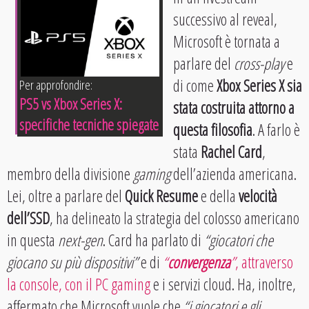
successivo al reveal,
Microsoft è tornata a
parlare del
cross-play
e
di come
Xbox Series X sia
Per approfondire:
PS5 vs Xbox Series X:
stata costruita attorno a
specifiche tecniche spiegate
questa filosofia
. A farlo è
stata
Rachel Card
,
membro della divisione
gaming
dell’azienda americana.
Lei, oltre a parlare del
Quick Resume
e della
velocità
dell’SSD
, ha delineato la strategia del colosso americano
in questa
next-gen
. Card ha parlato di
“giocatori che
giocano su più dispositivi”
e di
“
convergenza
”
, attraverso
la console, con il PC gaming
e i servizi cloud. Ha, inoltre,
affermato che Microsoft vuole che
“i giocatori e gli