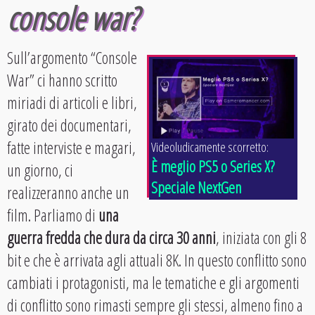
console war?
Sull’argomento “Console
War” ci hanno scritto
miriadi di articoli e libri,
girato dei documentari,
fatte interviste e magari,
Videoludicamente scorretto:
È meglio PS5 o Series X?
un giorno, ci
Speciale NextGen
realizzeranno anche un
film. Parliamo di
una
guerra fredda che dura da circa 30 anni
, iniziata con gli 8
bit e che è arrivata agli attuali 8K. In questo conflitto sono
cambiati i protagonisti, ma le tematiche e gli argomenti
di conflitto sono rimasti sempre gli stessi, almeno fino a