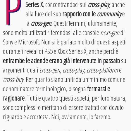
P
Series X
, concentrandoci sul
cross-play
, anche
alla luce del suo
rapporto con le
community
e
la
cross-gen
. Questi termini, ultimamente,
sono molto utilizzati riferendosi alle console
next-gen
di
Sony e Microsoft. Non si è parlato molto di questi aspetti
durante i reveal di PS5 e Xbox Series X, anche perchè
entrambe le aziende erano già intervenute in passato
su
argomenti quali
cross-gen
,
cross-play
,
cross-platform
e
cross-buy
. Per quanto siano uniti da un minimo comune
denominatore terminologico, bisogna
fermarsi e
ragionare
. Tutti e quattro questi aspetti, per loro natura,
sono complessi e meritano di essere trattati con dovuto
riguardo e accortezza. Noi, ovviamente, lo faremo.