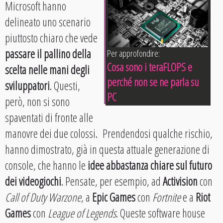
Microsoft hanno
delineato uno scenario
piuttosto chiaro che vede
passare il pallino della
Per approfondire:
Cosa sono i teraFLOPS e
scelta nelle mani degli
perché non se ne parla su
sviluppatori
. Questi,
PC
però, non si sono
spaventati di fronte alle
manovre dei due colossi. Prendendosi qualche rischio,
hanno dimostrato, già in questa attuale generazione di
console, che hanno le
idee abbastanza chiare sul futuro
dei videogiochi
. Pensate, per esempio, ad
Activision
con
Call of Duty Warzone
, a
Epic Games
con
Fortnite
e a
Riot
Games
con
League of Legends
. Queste software house