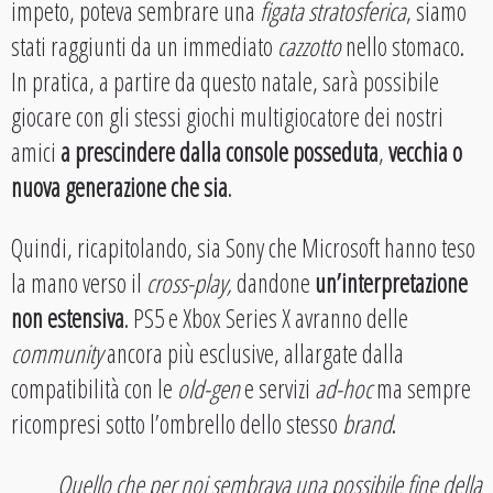
impeto, poteva sembrare una
figata stratosferica
, siamo
stati raggiunti da un immediato
cazzotto
nello stomaco.
In pratica, a partire da questo natale, sarà possibile
giocare con gli stessi giochi multigiocatore dei nostri
amici
a prescindere dalla console posseduta
,
vecchia o
nuova generazione che sia
.
Quindi, ricapitolando, sia Sony che Microsoft hanno teso
la mano verso il
cross-play,
dandone
un’interpretazione
non estensiva
. PS5 e Xbox Series X avranno delle
community
ancora più esclusive, allargate dalla
compatibilità con le
old-gen
e servizi
ad-hoc
ma sempre
ricompresi sotto l’ombrello dello stesso
brand
.
Quello che per noi sembrava una possibile fine della