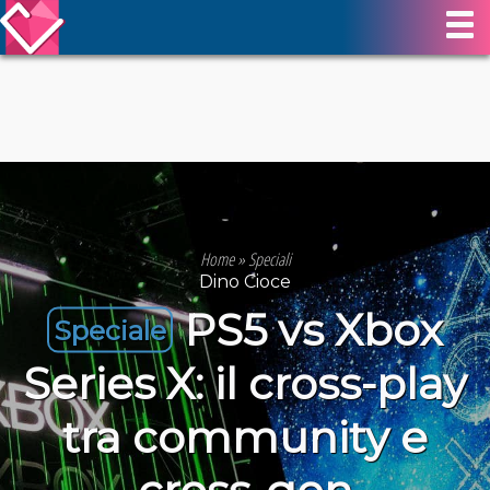
Home
»
Speciali
Dino Cioce
PS5 vs Xbox
Speciale
Series X: il cross-play
tra community e