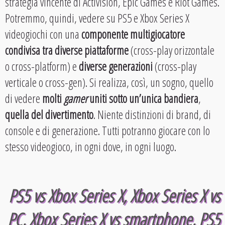
strategia vincente di Activision, Epic Games e Riot Games.
Potremmo, quindi, vedere su PS5 e Xbox Series X
videogiochi con una
componente multigiocatore
condivisa tra diverse piattaforme
(cross-play orizzontale
o cross-platform) e
diverse generazioni
(cross-play
verticale o cross-gen). Si realizza, così, un sogno, quello
di vedere
molti
gamer
uniti sotto un’unica bandiera
,
quella del divertimento
. Niente distinzioni di brand, di
console e di generazione. Tutti potranno giocare con lo
stesso videogioco, in ogni dove, in ogni luogo.
PS5 vs Xbox Series X, Xbox Series X vs
PC, Xbox Series X vs smartphone, PS5