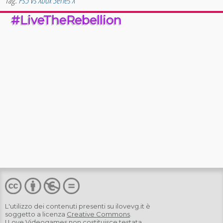
Tag:
Ps5 Vs Xbox Series X
#LiveTheRebellion
L'utilizzo dei contenuti presenti su
ilovevg.it
è
soggetto a licenza
Creative Commons
.
I Love Videogames non costituisce testata