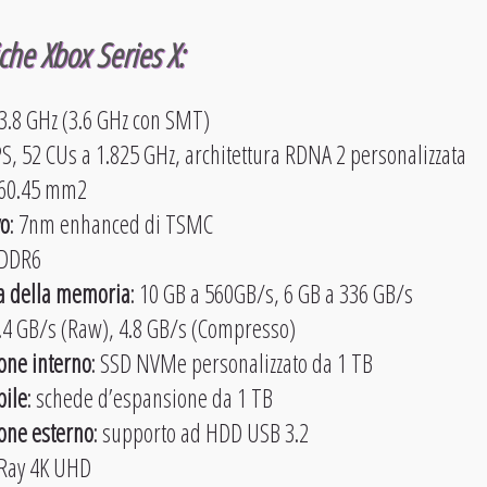
che Xbox Series X:
, 3.8 GHz (3.6 GHz con SMT)
S, 52 CUs a 1.825 GHz, architettura RDNA 2 personalizzata
360.45 mm2
vo
: 7nm enhanced di TSMC
GDDR6
a della memoria
: 10 GB a 560GB/s, 6 GB a 336 GB/s
4 GB/s (Raw), 4.8 GB/s (Compresso)
ione interno
: SSD NVMe personalizzato da 1 TB
ile
: schede d’espansione da 1 TB
ione esterno
: supporto ad HDD USB 3.2
-Ray 4K UHD