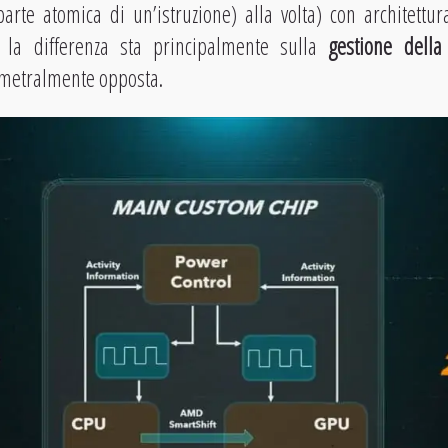
arte atomica di un’istruzione) alla volta) con architettu
 la differenza sta principalmente sulla
gestione della
ametralmente opposta.