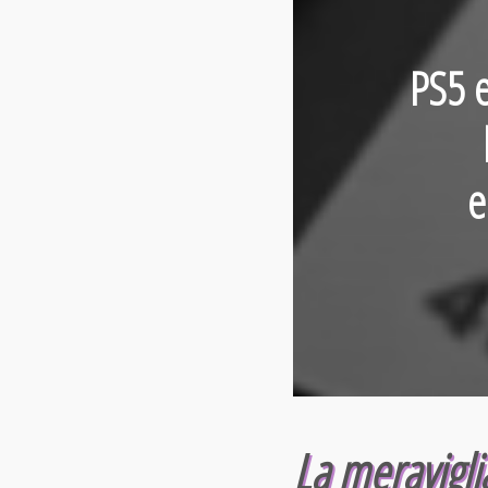
PS5 
e
La meravigli