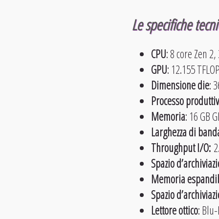
Le
specifiche tecni
CPU
: 8 core Zen 2
GPU
: 12.155 TFLOP
Dimensione die
: 
Processo produtti
Memoria
: 16 GB 
Larghezza di band
Throughput I/O:
2.
Spazio d’archiviaz
Memoria espandib
Spazio d’archiviaz
Lettore ottico
: Blu