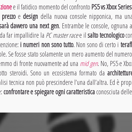
zione
e il fatidico momento del confronto
PS5 vs Xbox Series
o
prezzo
e
design
della nuova console nipponica, ma un
sarà davvero una next gen
. Entrambe le console, ognuna 
 da far impallidire la
PC master race
e il
salto tecnologico
con
tenzione:
i numeri non sono tutto
. Non sono di certo i
tera
ole. Se fosse stato solamente un mero aumento del numero 
remmo di fronte nuovamente ad una
mid gen
. No, PS5 e Xbo
tto steroidi. Sono un ecosistema formato da
architettur
isi tecnica non può prescindere l’una dall’altra. Ed è pro
e:
confrontare e spiegare ogni caratteristica
conosciuta delle