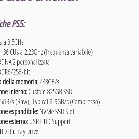
iche PS5:
es a 3.5GHz
, 36 CUs a 2.23GHz (frequenza variabile)
 RDNA 2 personalizzata
DDR6/256-bit
a della memoria
: 448GB/s
ione interno
: Custom 825GB SSD
5.5GB/s (Raw), Typical 8-9GB/s (Compresso)
ione espandibile
: NVMe SSD Slot
ione esterno
: USB HDD Support
UHD Blu-ray Drive