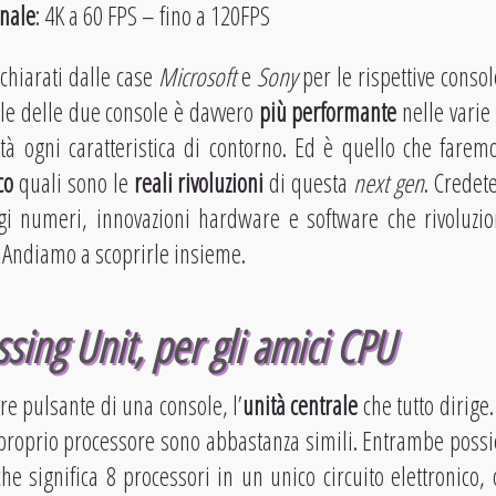
onale
: 4K a 60 FPS – fino a 120FPS
chiarati dalle case
Microsoft
e
Sony
per le rispettive cons
le delle due console è davvero
più performante
nelle varie
ità ogni caratteristica di contorno. Ed è quello che farem
co
quali sono le
reali rivoluzioni
di questa
next gen
. Credet
gi numeri, innovazioni hardware e software che rivoluzi
 Andiamo a scoprirle insieme.
sing Unit, per gli amici CPU
re pulsante di una console, l’
unità centrale
che tutto dirige.
 proprio processore sono abbastanza simili. Entrambe pos
che significa 8 processori in un unico circuito elettronico