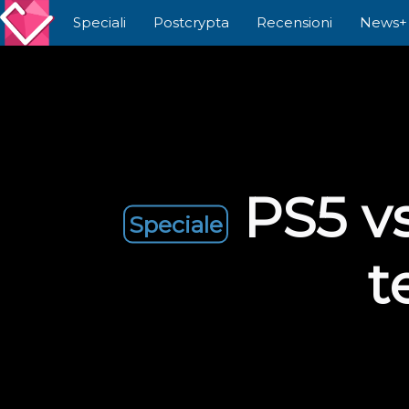
Speciali
Postcrypta
Recensioni
News+
PS5 vs
Speciale
t