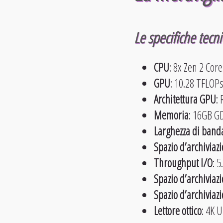
Le
specifiche tecn
CPU
: 8x Zen 2 Cor
GPU
: 10.28 TFLOPs
Architettura GPU
:
Memoria
: 16GB G
Larghezza di band
Spazio d’archiviaz
Throughput I/O
: 
Spazio d’archiviaz
Spazio d’archiviaz
Lettore ottico
: 4K 