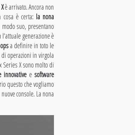
 X
è arrivato. Ancora non
a cosa è certa:
la nona
a modo suo, presentano
 l’attuale generazione è
flops
a definire in toto le
di operazioni in virgola
x Series X sono molto di
e innovative
e
software
prio questo che vogliamo
 nuove console. La nona