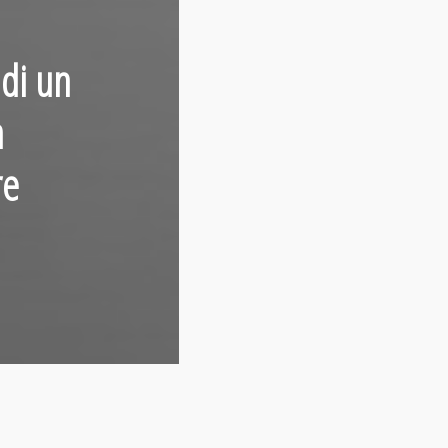
di un
n
re