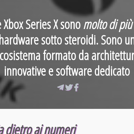
e Xbox Series X sono
molto di più
hardware sotto steroidi. Sono u
cosistema formato da
architettu
innovative
e
software dedicato
a dietro ai numeri