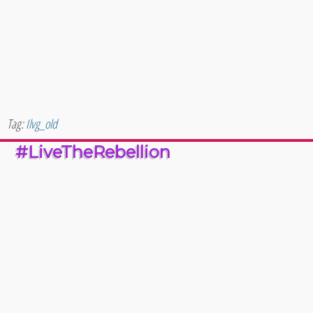
Tag:
Ilvg_old
#LiveTheRebellion