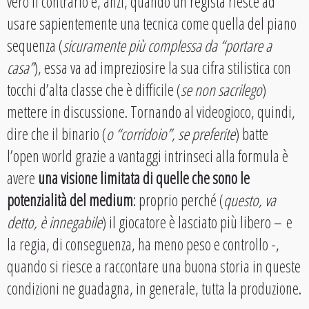
vero il contrario e, anzi, quando un regista riesce ad
usare sapientemente una tecnica come quella del piano
sequenza (
sicuramente più complessa da “portare a
casa”
), essa va ad impreziosire la sua cifra stilistica con
tocchi d’alta classe che è difficile (
se non sacrilego
)
mettere in discussione. Tornando al videogioco, quindi,
dire che il binario (
o “corridoio”, se preferite
) batte
l’open world grazie a vantaggi intrinseci alla formula è
avere
una visione limitata di quelle che sono le
potenzialità del medium
: proprio perché (
questo, va
detto, è innegabile
) il giocatore è lasciato più libero – e
la regia, di conseguenza, ha meno peso e controllo -,
quando si riesce a raccontare una buona storia in queste
condizioni ne guadagna, in generale, tutta la produzione.