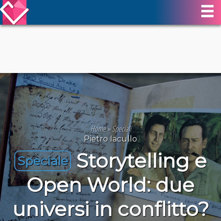
Home
»
Speciali
Pietro Iacullo
Storytelling e
Speciale
Open World: due
universi in conflitto?