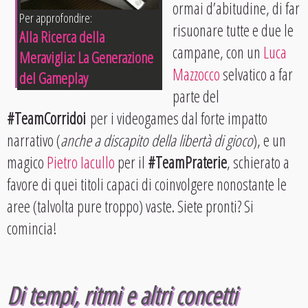
ormai d’abitudine, di far
Per approfondire:
risuonare tutte e due le
Alla Ricerca della
campane, con un
Luca
Meraviglia: La Generazione
Mazzocco
selvatico a far
del Gameplay
parte del
#TeamCorridoi
per i videogames dal forte impatto
narrativo (
anche a discapito della libertà di gioco
), e un
magico
Pietro Iacullo
per il
#TeamPraterie
, schierato a
favore di quei titoli capaci di coinvolgere nonostante le
aree (talvolta pure troppo) vaste. Siete pronti? Si
comincia!
Di tempi, ritmi e altri concetti