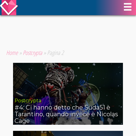
Home
»
Postcrypta
»
Pagina 2
Postcrypta
#4: Ci hanno detto che Suda51 è
Tarantino, quando invece è Nicolas
Cage